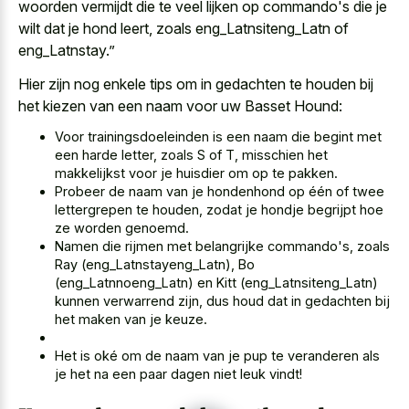
woorden vermijdt die te veel lijken op commando's die je
wilt dat je hond leert, zoals eng_Latnsiteng_Latn of
eng_Latnstay.”
Hier zijn nog enkele tips om in gedachten te houden bij
het kiezen van een naam voor uw Basset Hound:
Voor trainingsdoeleinden is een naam die begint met
een harde letter, zoals S of T, misschien het
makkelijkst voor je huisdier om op te pakken.
Probeer de naam van je hondenhond op één of twee
lettergrepen te houden, zodat je hondje begrijpt hoe
ze worden genoemd.
Namen die rijmen met belangrijke commando's, zoals
Ray (eng_Latnstayeng_Latn), Bo
(eng_Latnnoeng_Latn) en Kitt (eng_Latnsiteng_Latn)
kunnen verwarrend zijn, dus houd dat in gedachten bij
het maken van je keuze.
Het is oké om de naam van je pup te veranderen als
je het na een
paar dagen niet leuk vindt
!