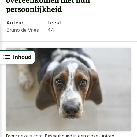
persoonlijkheid
Auteur
Leest
Bruno de Vries
44
Inhoud
Bron:
pexels.com
,
Bassethound in een close-upfoto