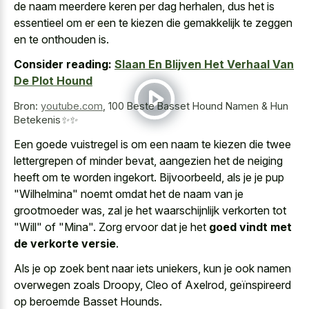
de naam meerdere keren per dag herhalen, dus het is
essentieel om er een te kiezen die gemakkelijk te zeggen
en te onthouden is.
Consider reading:
Slaan En Blijven Het Verhaal Van
De Plot Hound
Bron:
youtube.com
,
100 Beste Basset Hound Namen & Hun
Betekenis✨✨
Een goede vuistregel is om een naam te kiezen die
twee
lettergrepen of minder bevat
, aangezien het de neiging
heeft om te worden ingekort. Bijvoorbeeld, als je je pup
"Wilhelmina" noemt omdat het de naam van je
grootmoeder was, zal je het waarschijnlijk verkorten tot
"Will" of "Mina". Zorg ervoor dat je het
goed vindt met
de verkorte versie
.
Als je op zoek bent naar iets uniekers, kun je ook namen
overwegen zoals Droopy, Cleo of Axelrod, geïnspireerd
op beroemde Basset Hounds.