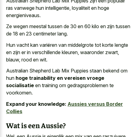
Australian Shepherd Lab Mix Puppies zijn een populair
ras vanwege hun intelligentie, loyaliteit en hoge
energieniveaus.
Ze wegen meestal tussen de 30 en 60 kilo en zijn tussen
de 18 en 23 centimeter lang.
Hun vacht kan variëren van middelgrote tot korte lengte
en zijn er in verschillende kleuren, waaronder zwart,
blauw, rood en wit.
Australian Shepherd Lab Mix Puppies staan bekend om
hun
hoge trainability en vereisen vroege
socialisatie
en training om gedragsproblemen te
voorkomen.
Expand your knowledge:
Aussies versus Border
Collies
Wat is een Aussie?
Wel, een Aussie is eigenlijk een mix van een raszuivere