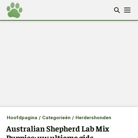
Hoofdpagina
/
Categorieën
/
Herdershonden
Australian Shepherd Lab Mix
Puppies: uw ultieme gids