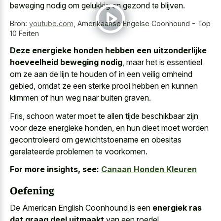
beweging nodig om gelukkig en gezond te blijven.
Bron:
youtube.com
,
Amerikaanse Engelse Coonhound - Top
10 Feiten
Deze energieke honden hebben een uitzonderlijke
hoeveelheid beweging nodig
, maar het is essentieel
om ze aan de lijn te houden of in een veilig omheind
gebied, omdat ze een sterke prooi hebben en kunnen
klimmen of hun weg naar buiten graven.
Fris, schoon water moet te
allen tijde beschikbaar zijn
voor deze energieke honden
, en hun dieet moet worden
gecontroleerd om gewichtstoename en obesitas
gerelateerde problemen te voorkomen.
For more insights, see:
Canaan Honden Kleuren
Oefening
De American English Coonhound is een
energiek ras
dat graag deel uitmaakt
van een roedel.