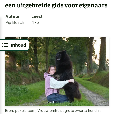
een uitgebreide gids voor eigenaars
Auteur
Leest
Pip Bosch
475
Inhoud
Bron:
pexels.com
,
Vrouw omhelst grote zwarte hond in