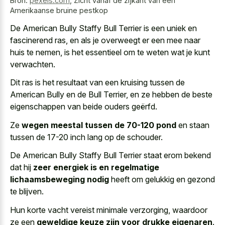
Bron:
pexels.com
,
Zicht vanaf de zijkant van een
Amerikaanse bruine pestkop
De American Bully Staffy Bull Terrier is een uniek en
fascinerend ras, en als je overweegt er een mee naar
huis te nemen, is het essentieel om te weten wat je kunt
verwachten.
Dit ras is het resultaat van een kruising tussen de
American Bully en de Bull Terrier, en ze hebben de beste
eigenschappen van beide ouders geërfd.
Ze
wegen meestal tussen de 70-120 pond
en staan
tussen de 17-20 inch lang op de schouder.
De American Bully Staffy Bull Terrier staat erom bekend
dat hij
zeer energiek is en regelmatige
lichaamsbeweging nodig
heeft om gelukkig en gezond
te blijven.
Hun korte vacht vereist minimale verzorging, waardoor
ze een
geweldige keuze zijn voor drukke eigenaren
.