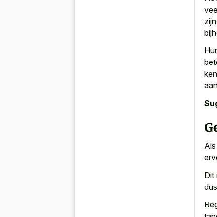
vee
zij
bij
Hun
bet
ken
aan
Su
G
Als
erv
Dit
dus
Reg
tan