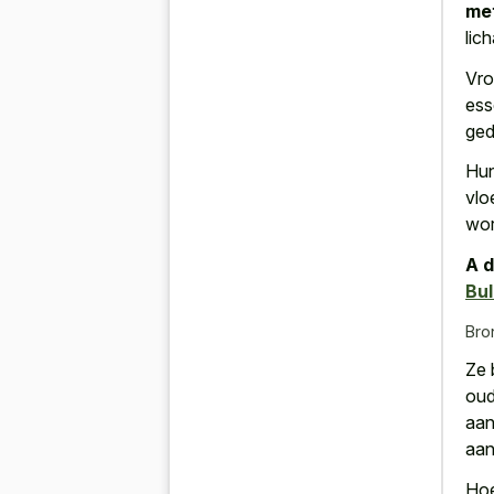
me
lic
Vro
ess
ged
Hun
vlo
wor
A d
Bul
Bro
Ze 
oud
aan
aan
Hoe