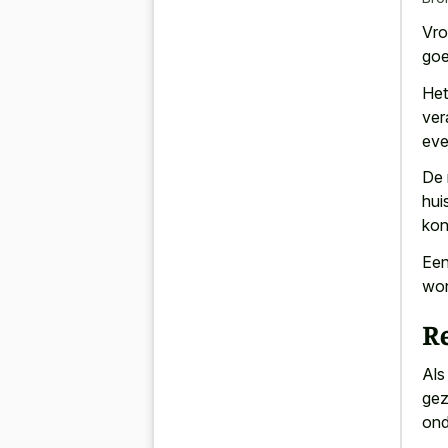
Vro
goe
Het
ver
eve
De 
hui
kon
Een
won
R
Als
gez
ond