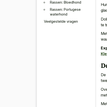
Rassen: Bloedhond
Hun
Rassen: Portugese
gla
waterhond
Dob
Veelgestelde vragen
te 
Met
waa
Ex
Kl
D
De 
twe
Ove
met
Me