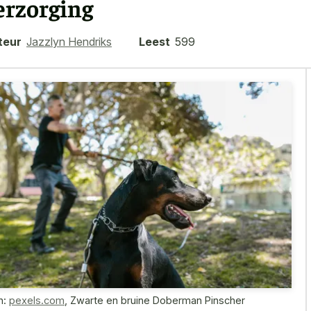
erzorging
teur
Jazzlyn Hendriks
Leest
599
n:
pexels.com
,
Zwarte en bruine Doberman Pinscher