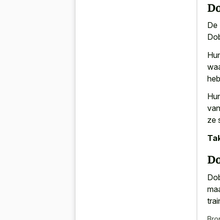
Do
De 
Dob
Hun
waa
heb
Hun
van
ze 
Tak
Do
Dob
maa
tra
Bro