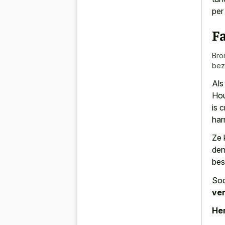
per
Fa
Bro
bez
Als
Hou
is 
har
Ze
den
bes
Soc
ver
Her