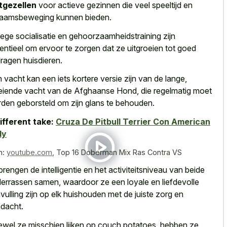
tgezellen
voor actieve gezinnen die veel speeltijd en
haamsbeweging kunnen bieden.
ege socialisatie en gehoorzaamheidstraining zijn
entieel om ervoor te zorgen dat ze uitgroeien tot goed
ragen huisdieren.
 vacht kan een iets kortere versie zijn van de lange,
eiende vacht van de Afghaanse Hond, die regelmatig moet
den geborsteld om zijn glans te behouden.
ifferent take:
Cruza De Pitbull Terrier Con American
ly
n:
youtube.com
,
Top 16 Doberman Mix Ras Contra VS
brengen de intelligentie en het activiteitsniveau van beide
errassen samen, waardoor ze een loyale en liefdevolle
vulling zijn op elk huishouden met de juiste zorg en
dacht.
wel ze misschien lijken op couch potatoes, hebben ze