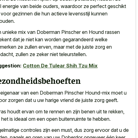
l energie van beide ouders, waardoor ze perfect geschikt
n voor gezinnen die hun actieve levensstijl kunnen
houden.
 unieke mix van Doberman Pinscher en Hound rassen
ekent dat je niet kan worden gegarandeerd welke
merken ze zullen erven, maar met de juiste zorg en
dacht, zullen ze zeker niet teleurstellen.
ggestion:
Cotton De Tulear Shih Tzu Mix
ezondheidsbehoeften
 eigenaar van een Doberman Pinscher Hound-mix moet
u
oor zorgen dat
u uw harige vriend
de juiste zorg geeft
.
 ras houdt ervan om te rennen en zijn benen uit te rekken,
 het is ideaal om een open buitenruimte te hebben.
elmatige controles zijn een must, dus zorg ervoor dat u de
den, nagels en oren van uw Doberdor ongeveer één keer