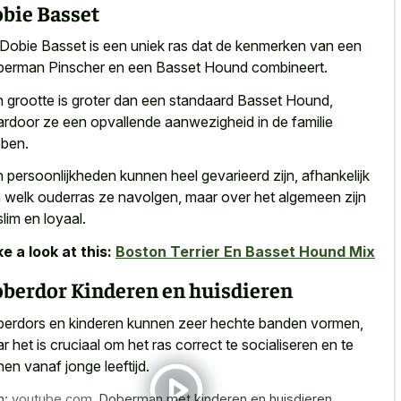
bie Basset
Dobie Basset is een uniek ras dat de kenmerken van een
erman Pinscher en een Basset Hound combineert.
 grootte is groter dan een standaard Basset Hound,
rdoor ze een opvallende aanwezigheid in de familie
ben.
 persoonlijkheden kunnen heel gevarieerd zijn, afhankelijk
 welk ouderras ze navolgen, maar over het algemeen zijn
slim en loyaal.
e a look at this:
Boston Terrier En Basset Hound Mix
berdor Kinderen en huisdieren
erdors en kinderen kunnen zeer hechte banden vormen,
r het is cruciaal om het ras correct te socialiseren en te
inen vanaf jonge leeftijd.
n:
youtube.com
,
Doberman met kinderen en huisdieren