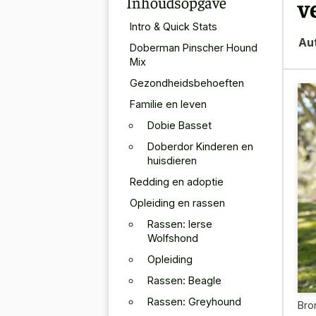
Inhoudsopgave
v
Intro & Quick Stats
Au
Doberman Pinscher Hound
Mix
Gezondheidsbehoeften
Familie en leven
Dobie Basset
Doberdor Kinderen en
huisdieren
Redding en adoptie
Opleiding en rassen
Rassen: Ierse
Wolfshond
Opleiding
Rassen: Beagle
Rassen: Greyhound
Bro