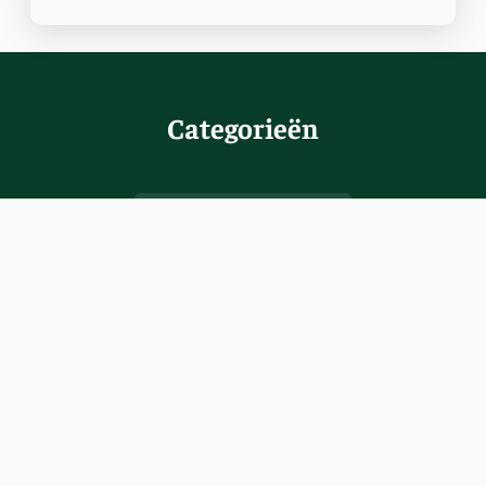
Categorieën
Hondenrassen
Terriers
Herdershonden
Cavapoo