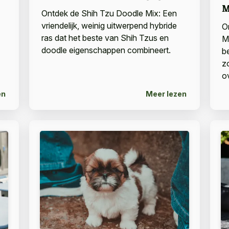
M
Ontdek de Shih Tzu Doodle Mix: Een
vriendelijk, weinig uitwerpend hybride
O
ras dat het beste van Shih Tzus en
M
doodle eigenschappen combineert.
b
zo
o
en
Meer lezen