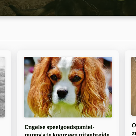
O
Engelse speelgoedspaniel-
z
puppy's te koop: een uitgebreide