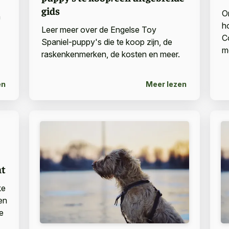
gids
O
n
h
Leer meer over de Engelse Toy
C
Spaniel-puppy's die te koop zijn, de
m
raskenkenmerken, de kosten en meer.
en
Meer lezen
nt
ke
en
e