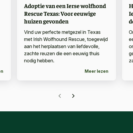
Adoptie van een Ierse wolfhond
H
Rescue Texas: Voor eeuwige
I
huizen gevonden
d
Vind uw perfecte metgezel in Texas
O
met Irish Wolfhound Rescue, toegewijd
e
aan het herplaatsen van liefdevolle,
o
zachte reuzen die een eeuwig thuis
g
nodig hebben.
z
en
Meer lezen