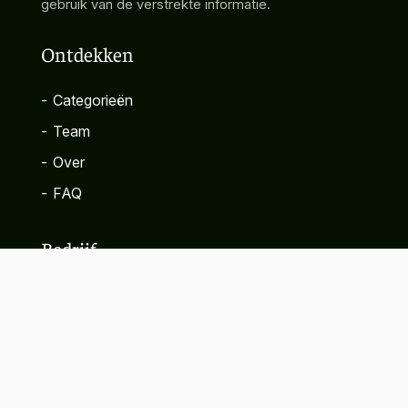
gebruik van de verstrekte informatie.
Ontdekken
-
Categorieën
-
Team
-
Over
-
FAQ
Bedrijf
-
Contact
-
Privacybeleid
-
Algemene voorwaarden