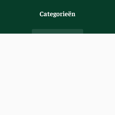
Categorieën
Hondenrassen
Terriers
Herdershonden
Cavapoo
Ratterrier