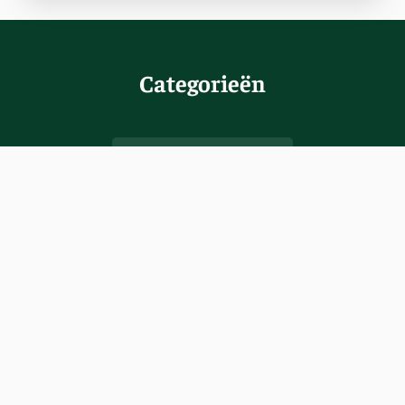
Categorieën
Hondenrassen
Terriers
Herdershonden
Cavapoo