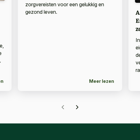
zorgvereisten voor een gelukkig en
A
gezond leven.
E
z
I
e,
e
e
d
.
v
r
en
Meer lezen