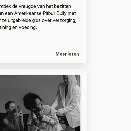
ntdek de vreugde van het bezitten
an een Amerikaanse Pitbull Bully met
nze uitgebreide gids over verzorging,
raining en voeding.
Meer lezen