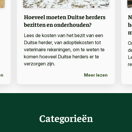
Hoeveel moeten Duitse herders
N
bezitten en onderhouden?
h
m
Lees de kosten van het bezit van een
Duitse herder, van adoptiekosten tot
O
veterinaire rekeningen, om te weten te
d
komen hoeveel Duitse herders er te
L
verzorgen zijn.
r
en
Meer lezen
Categorieën