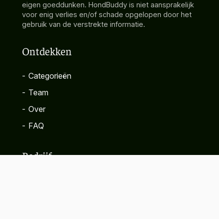
eigen goeddunken. HondBuddy is niet aansprakelijk
voor enig verlies en/of schade opgelopen door het
gebruik van de verstrekte informatie.
Ontdekken
-
Categorieën
-
Team
-
Over
-
FAQ
Bedrijf
-
Contact
-
Privacybeleid
-
Algemene voorwaarden