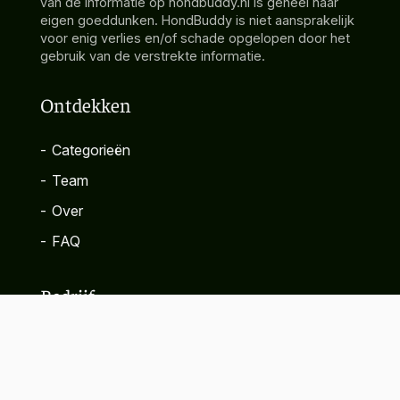
van de informatie op hondbuddy.nl is geheel naar
eigen goeddunken. HondBuddy is niet aansprakelijk
voor enig verlies en/of schade opgelopen door het
gebruik van de verstrekte informatie.
Ontdekken
-
Categorieën
-
Team
-
Over
-
FAQ
Bedrijf
-
Contact
-
Privacybeleid