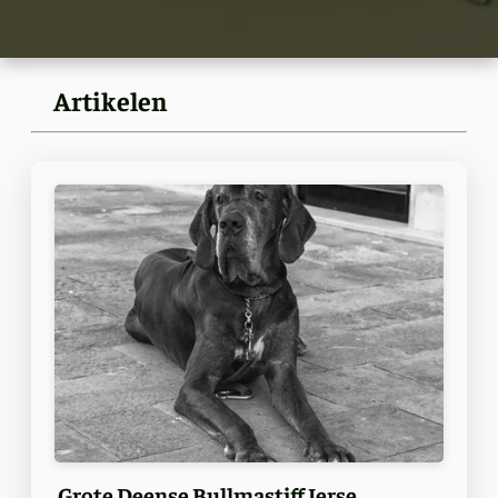
Artikelen
Grote Deense Bullmastiff Ierse