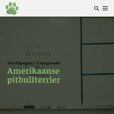
Hoofdpagina
/
Categorieën
Amerikaanse
pitbullterrier