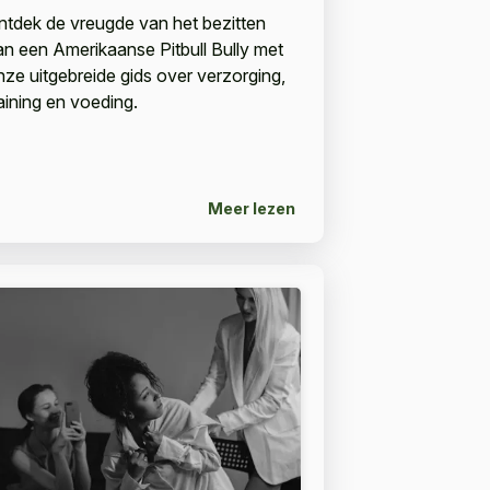
ntdek de vreugde van het bezitten
an een Amerikaanse Pitbull Bully met
nze uitgebreide gids over verzorging,
raining en voeding.
Meer lezen