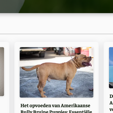
D
A
Het opvoeden van Amerikaanse
v
Bully Bruine Puppies: Essentiële