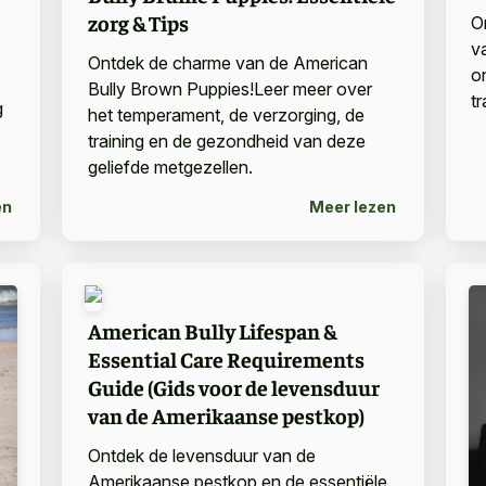
zorg & Tips
O
v
Ontdek de charme van de American
o
Bully Brown Puppies!Leer meer over
t
g
het temperament, de verzorging, de
training en de gezondheid van deze
geliefde metgezellen.
en
Meer lezen
American Bully Lifespan &
Essential Care Requirements
Guide (Gids voor de levensduur
van de Amerikaanse pestkop)
Ontdek de levensduur van de
Amerikaanse pestkop en de essentiële