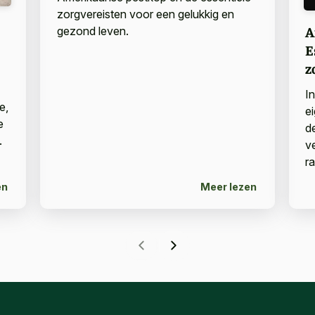
zorgvereisten voor een gelukkig en
A
gezond leven.
E
z
I
e,
e
e
d
.
v
r
en
Meer lezen