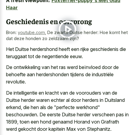
A fresh viewpoint:
Foxterrier-puppy's Met Glad
Haar
Geschiedenis en oorsprong
Bron:
youtube.com
,
De zwarte Duitse herder: Hoe komt het
dat deze honden zo zeldzaam zijn?
Het Duitse herdershond heeft een rijke geschiedenis die
teruggaat tot de negentiende eeuw.
De ontwikkeling van het ras werd beïnvloed door de
behoefte aan herdershonden tijdens de industriële
revolutie.
De intelligentie en kracht van de voorouders van de
Duitse herder waren echter al door herders in Duitsland
erkend, die hen als de "perfecte werkhond"
beschouwden. De eerste Duitse herder verscheen pas in
1899, toen een hond genaamd Horand von Grafrath
werd gekocht door kapitein Max von Stephanitz.