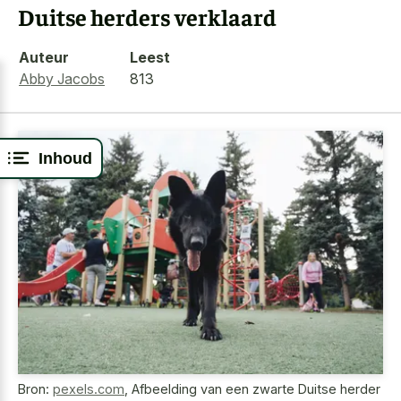
Duitse herders verklaard
Auteur
Leest
Abby Jacobs
813
Inhoud
Bron:
pexels.com
,
Afbeelding van een zwarte Duitse herder