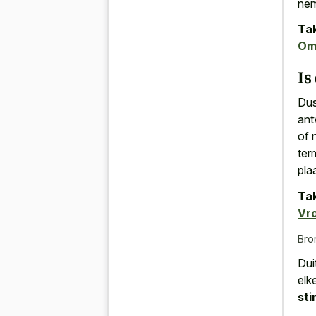
ne
Tak
Om
Is
Dus
ant
of 
ter
pla
Tak
Vr
Bro
Dui
elk
sti