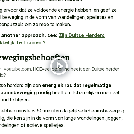
g ervoor dat ze voldoende energie hebben, en geef ze
l beweging in de vorm van wandelingen, spelletjes en
senpuzzels om ze moe te maken.
 another approach, see:
Zijn Duitse Herders
kelijk Te Trainen ?
ewegingsbehoeften
n:
youtube.com
,
HOEveel oefening heeft een Duitse herder
ig?
tse herders zijn een
energiek ras dat regelmatige
chaamsbeweging nodig
heeft om lichamelijk en mentaal
ond te blijven.
hebben minstens 60 minuten dagelijkse lichaamsbeweging
ig, die kan zijn in de vorm van lange wandelingen, joggen,
delingen of actieve spelletjes.