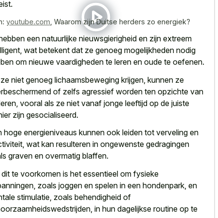
ist.
n:
youtube.com
,
Waarom zijn Duitse herders zo energiek?
hebben een
natuurlijke nieuwsgierigheid en zijn extreem
lligent
, wat betekent dat ze
genoeg mogelijkheden nodig
ben om nieuwe vaardigheden
te leren en oude te oefenen.
 ze niet genoeg lichaamsbeweging krijgen, kunnen ze
rbeschermend of zelfs agressief worden ten opzichte van
eren, vooral als ze niet
vanaf jonge leeftijd op de juiste
ier
zijn gesocialiseerd.
 hoge energieniveaus kunnen ook leiden tot verveling en
ctiviteit, wat kan resulteren in
ongewenste gedragingen
ls graven en overmatig blaffen
.
dit te voorkomen is het essentieel om fysieke
panningen, zoals joggen en spelen in een hondenpark, en
tale stimulatie, zoals behendigheid of
oorzaamheidswedstrijden, in hun dagelijkse routine op te