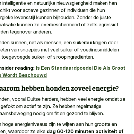
 intelligentie en natuurlijke nieuwsgierigheid maken hen
chikt voor actieve gezinnen of individuen die hun
rgieke levensstijl kunnen bijhouden. Zonder de juiste
ialisatie kunnen ze overbeschermend of zelfs agressief
den tegenover anderen.
den kunnen, net als mensen, een suikerbui krijgen door
 eten van snoepjes met veel suiker of voedingsmiddelen
 toegevoegde suiker- of siroopingrediënten.
sider reading:
Is Een Standaardpoedel Die Als Groot
s Wordt Beschouwd
arom hebben honden zoveel energie?
den, vooral Duitse herders, hebben veel energie omdat ze
n gefokt om actief te zijn. Ze hebben regelmatige
haamsbeweging nodig om fit en gezond te blijven.
 hoge energieniveaus zijn te wijten aan hun grootte en
en, waardoor ze elke
dag 60-120 minuten activiteit of