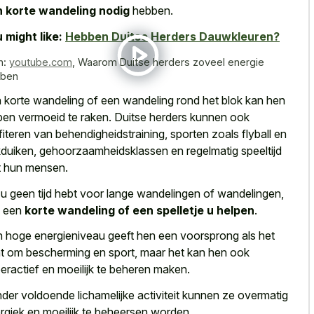
 korte wandeling nodig
hebben.
 might like:
Hebben Duitse Herders Dauwkleuren?
n:
youtube.com
,
Waarom Duitse herders zoveel energie
ben
 korte wandeling of een wandeling rond het blok kan hen
pen vermoeid te raken. Duitse herders kunnen ook
fiteren van behendigheidstraining, sporten zoals flyball en
duiken, gehoorzaamheidsklassen en regelmatig speeltijd
 hun mensen.
 u geen tijd hebt voor lange wandelingen of wandelingen,
n een
korte wandeling of een spelletje u helpen
.
 hoge energieniveau geeft hen een voorsprong als het
t om bescherming en sport, maar het kan hen ook
eractief en moeilijk te beheren maken.
nder
voldoende lichamelijke activiteit kunnen ze overmatig
rgiek
en moeilijk te beheersen worden.