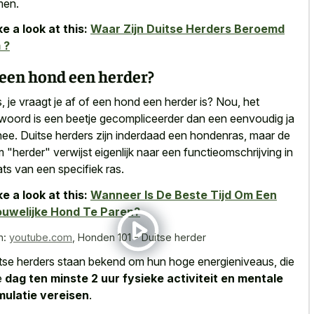
men.
e a look at this:
Waar Zijn Duitse Herders Beroemd
 ?
 een hond een herder?
, je vraagt je af of een hond een herder is? Nou, het
woord is een
beetje gecompliceerder dan een eenvoudig ja
nee. Duitse herders zijn inderdaad een hondenras, maar de
m "herder" verwijst eigenlijk naar een functieomschrijving in
ats van een specifiek ras.
e a look at this:
Wanneer Is De Beste Tijd Om Een
ouwelijke Hond Te Paren?
n:
youtube.com
,
Honden 101 - Duitse herder
tse herders staan bekend om hun hoge energieniveaus, die
e
dag ten minste 2 uur fysieke activiteit en mentale
mulatie vereisen
.