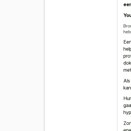
een
You
Bro
heb
Een
hel
pro
dok
met
Als
ka
Hun
gaa
hyp
Zo
ene