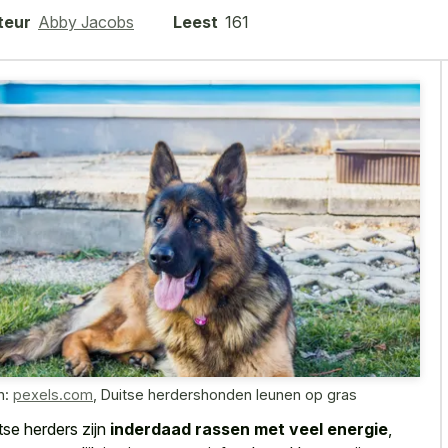
teur
Abby Jacobs
Leest
161
n:
pexels.com
,
Duitse herdershonden leunen op gras
tse herders zijn
inderdaad rassen met veel energie
,