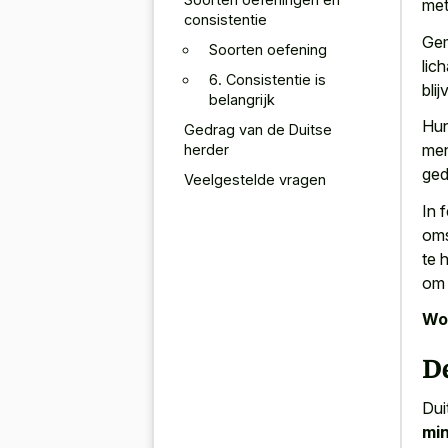
met
consistentie
Gem
Soorten oefening
lic
6. Consistentie is
blij
belangrijk
Hun
Gedrag van de Duitse
men
herder
ged
Veelgestelde vragen
In 
oms
te 
om 
Wor
De
Dui
min