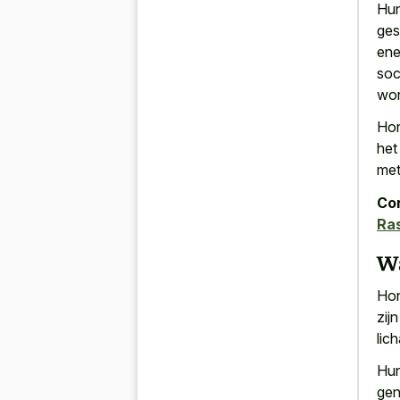
Hun
ges
ene
soc
wor
Hon
het
met
Con
Ra
Wa
Hon
zij
lic
Hun
gen