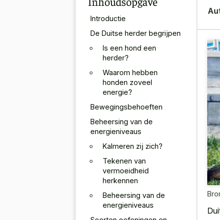
Inhoudsopgave
Au
Introductie
De Duitse herder begrijpen
Is een hond een
herder?
Waarom hebben
honden zoveel
energie?
Bewegingsbehoeften
Beheersing van de
energieniveaus
Kalmeren zij zich?
Tekenen van
vermoeidheid
herkennen
Bro
Beheersing van de
energieniveaus
Dui
Soorten oefeningen en