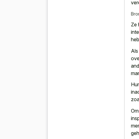
vere
Bro
Ze 
inte
heb
Als
ove
and
man
Hun
ina
zoa
Om 
ins
men
geh