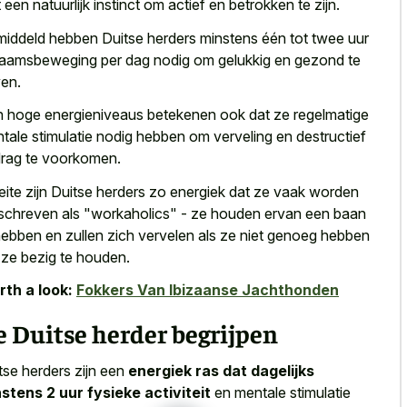
 een natuurlijk instinct om actief en betrokken te zijn.
iddeld hebben Duitse herders minstens één tot twee uur
haamsbeweging per dag nodig om gelukkig en gezond te
ven.
 hoge energieniveaus betekenen ook dat ze regelmatige
tale stimulatie nodig hebben om verveling en destructief
rag te voorkomen.
feite zijn Duitse herders zo energiek dat ze vaak worden
chreven als "workaholics" - ze houden ervan een baan
hebben en zullen zich vervelen als ze niet genoeg hebben
ze bezig te houden.
th a look:
Fokkers Van Ibizaanse Jachthonden
 Duitse herder begrijpen
tse herders zijn een
energiek ras dat dagelijks
stens 2 uur fysieke activiteit
en mentale stimulatie