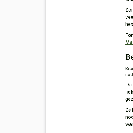
Zor
vee
her
For
Mak
B
Bro
nod
Dui
li
gez
Ze 
nod
wan