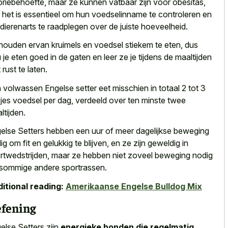
oriebehoefte, maar ze kunnen vatbaar zijn voor obesitas,
 het is essentieel om hun voedselinname te controleren en
dierenarts te raadplegen over de juiste hoeveelheid.
houden ervan kruimels en voedsel stiekem
te eten, dus
 je eten goed in de gaten en leer ze je tijdens de maaltijden
 rust te laten.
 volwassen Engelse setter eet misschien in totaal 2 tot 3
jes voedsel per dag, verdeeld over ten minste twee
ltijden.
else Setters hebben een uur of meer dagelijkse beweging
ig om fit en gelukkig te blijven, en ze zijn geweldig in
rtwedstrijden, maar ze hebben niet zoveel beweging nodig
 sommige andere sportrassen.
itional reading:
Amerikaanse Engelse Bulldog Mix
fening
else Setters zijn
energieke honden die regelmatig