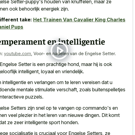
else Setter-puppy's houden van knuffelen, maar ze
nen ook behoorlijk energiek zijn.
ifferent take:
Het Trainen Van Cavalier King Charles
niel Pups
emperament en intelligentie
n:
youtube.com
,
Voor- en nadelen van de Engelse Setter.
Engelse Setter is een prachtige hond, maar hij is ook
looflijk intelligent, loyaal en vriendelijk.
 intelligentie en verlangen om te leren vereisen dat u
doende mentale stimulatie verschaft, zoals buitenspelletjes
interactieve puzzels.
else Setters zijn snel op te vangen op commando's en
en veel plezier in het leren van nieuwe dingen. Dit komt
at ze zeer intelligente sport honden.
ege socialisatie is cruciaal voor Engelse Setters, ze