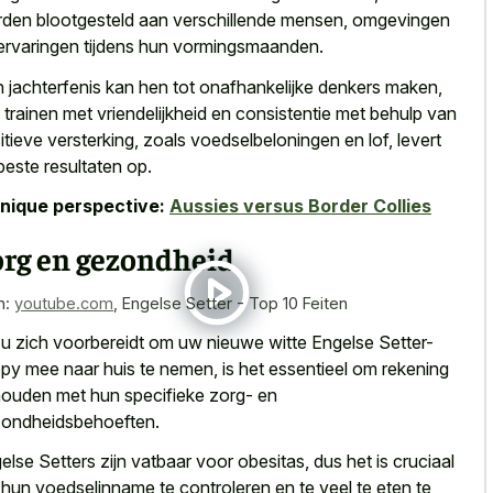
den blootgesteld aan verschillende mensen, omgevingen
ervaringen tijdens hun vormingsmaanden.
 jachterfenis kan hen tot onafhankelijke denkers maken,
 trainen met vriendelijkheid en consistentie met behulp van
itieve versterking, zoals voedselbeloningen en lof, levert
beste resultaten op.
nique perspective:
Aussies versus Border Collies
org en gezondheid
n:
youtube.com
,
Engelse Setter - Top 10 Feiten
 u zich voorbereidt om uw nieuwe witte Engelse Setter-
py mee naar huis te nemen, is het essentieel om rekening
houden met hun specifieke zorg- en
ondheidsbehoeften.
else Setters zijn vatbaar voor obesitas, dus het is cruciaal
hun voedselinname te controleren en te veel te eten te