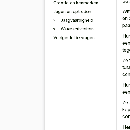
wat
Grootte en kenmerken
Wit
Jagen en optreden
en 
Jaagvaardigheid
paa
Wateractiviteiten
Hun
Veelgestelde vragen
een
teg
Ze 
tus
cen
Hun
ee
Ze 
kop
con
Her