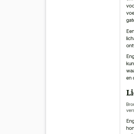
voo
voe
gat
Een
lic
ont
Eng
kun
waa
en 
L
Bro
ver
Eng
hon