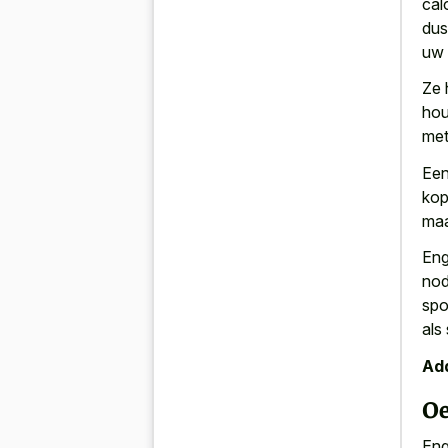
cal
dus
uw 
Ze
hou
met
Een
kop
maa
Eng
nod
spo
als
Add
Oe
Eng