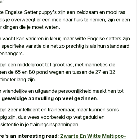
er
te Engelse Setter puppy's zijn een zeldzaam en mooi ras,
als je overweegt er een mee naar huis te nemen, zijn er een
r dingen die je moet weten.
 vacht kan variëren in kleur, maar witte Engelse setters zijn
 specifieke variatie die net zo prachtig is als hun standaard
enhangers.
zijn een middelgroot tot groot ras, met mannetjes die
sen de 65 en 80 pond wegen en tussen de 27 en 32
timeter lang zijn.
 vriendelijke en uitgaande persoonlijkheid maakt hen tot
n
geweldige aanvulling op veel gezinnen
.
zijn zeer intelligent en traineerbaar, maar kunnen soms
pig zijn, dus wees voorbereid op wat geduld en
sistentie in je trainingsinspanningen.
e's an interesting read:
Zwarte En Witte Maltipoo-