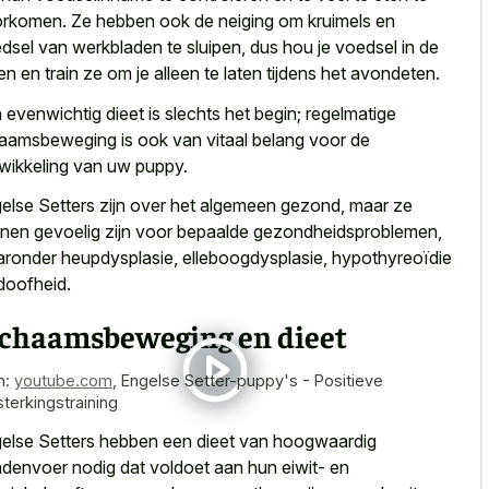
rkomen. Ze hebben ook de neiging om kruimels en
dsel van werkbladen te sluipen, dus hou je voedsel in de
en en train ze om je alleen te laten tijdens het avondeten.
 evenwichtig dieet is slechts het begin; regelmatige
haamsbeweging is ook van vitaal belang voor de
wikkeling van uw puppy.
else Setters zijn over het algemeen gezond, maar ze
nen gevoelig zijn voor bepaalde gezondheidsproblemen,
ronder heupdysplasie, elleboogdysplasie, hypothyreoïdie
doofheid.
ichaamsbeweging en dieet
n:
youtube.com
,
Engelse Setter-puppy's - Positieve
sterkingstraining
else Setters hebben een dieet van hoogwaardig
denvoer nodig dat voldoet aan hun eiwit- en