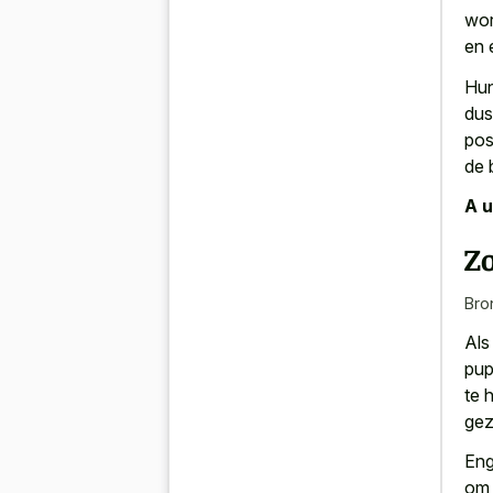
wor
en 
Hun
dus
pos
de 
A u
Z
Bro
Als
pup
te 
gez
Eng
om 