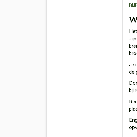
pu
W
Het
zij
bre
bro
Je 
de 
Doo
bij
Red
pla
Eng
opv