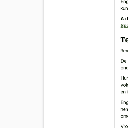
Eng
kun
A d
Spa
T
Bro
De 
onge
Hun
vol
en 
Eng
nem
omd
Vro