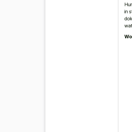
Hun
in 
dok
wat
Wor