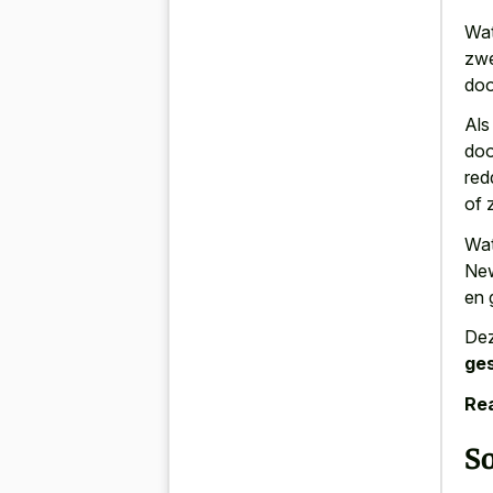
Wat
zwe
doo
Als
doo
red
of 
Wat
New
en 
Dez
ges
Rea
So