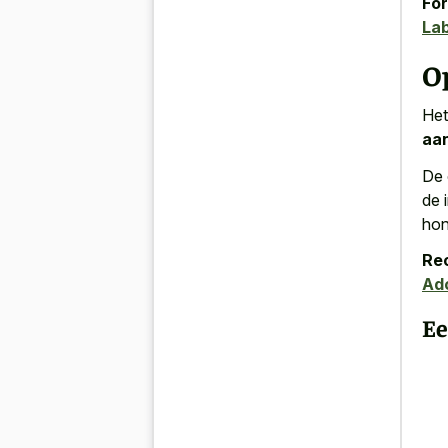
For
Lab
O
Het
aan
De 
de 
hon
Re
Ad
Ee