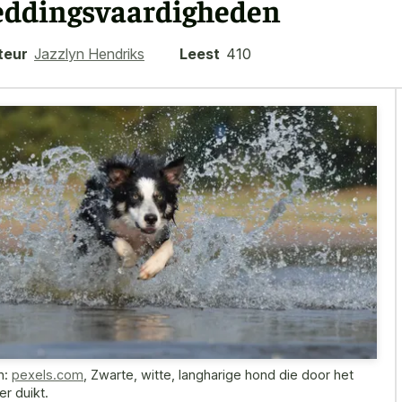
eddingsvaardigheden
teur
Jazzlyn Hendriks
Leest
410
n:
pexels.com
,
Zwarte, witte, langharige hond die door het
er duikt.