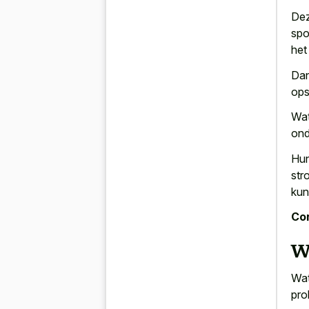
Dez
spo
het
Dan
ops
Wat
ond
Hu
str
kun
Con
W
Wat
pro