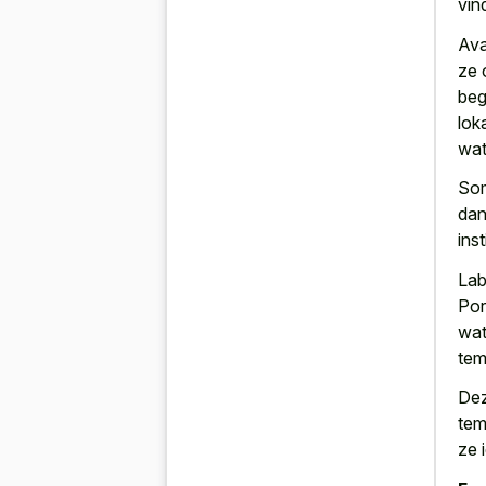
vin
Ava
ze 
beg
lok
wat
Som
dan
ins
Lab
Por
wat
tem
Dez
tem
ze 