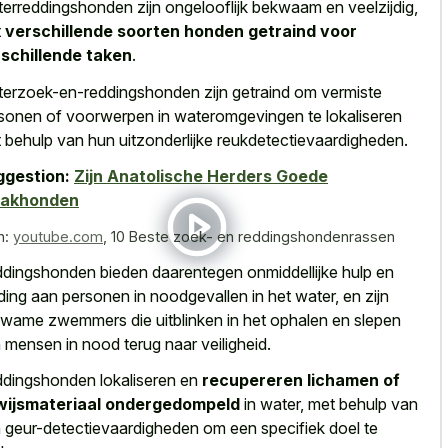
erreddingshonden zijn ongelooflijk bekwaam en veelzijdig,
t
verschillende soorten honden getraind voor
schillende taken
.
erzoek-en-reddingshonden zijn getraind om vermiste
sonen of voorwerpen in wateromgevingen te lokaliseren
 behulp van hun uitzonderlijke reukdetectievaardigheden.
ggestion:
Zijn Anatolische Herders Goede
akhonden
n:
youtube.com
,
10 Beste zoek- en reddingshondenrassen
dingshonden bieden daarentegen onmiddellijke hulp en
ding aan personen in noodgevallen in het water, en zijn
wame zwemmers die uitblinken in het ophalen en slepen
 mensen in nood terug naar veiligheid.
dingshonden lokaliseren en
recupereren lichamen of
wijsmateriaal ondergedompeld
in water, met behulp van
 geur-detectievaardigheden om een specifiek doel te