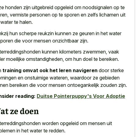
e honden zijn uitgebreid opgeleid om noodsignalen op te
ren, vermiste personen op te sporen en zelfs lichamen uit
 water te halen.
kzij hun scherpe reukzin kunnen ze geuren in het
water
poren die voor mensen onzichtbaar
zijn.
erreddingshonden kunnen kilometers zwemmen, vaak
er moeilijke omstandigheden, om hun doel te bereiken.
n
training omvat ook het leren navigeren
door sterke
omingen en onstuimige wateren, waardoor ze gebieden
nen bereiken die voor mensen ontoegankelijk zouden zijn.
sider reading:
Duitse Pointerpuppy's Voor Adoptie
at ze doen
erreddingshonden worden opgeleid om mensen uit
blemen in het water te redden.