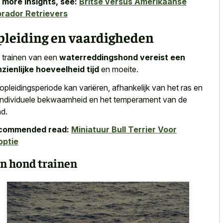
 more insights, see:
Britse versus Amerikaanse
rador Retrievers
pleiding en vaardigheden
 trainen van een
waterreddingshond vereist een
zienlijke hoeveelheid tijd
en moeite.
opleidingsperiode kan variëren, afhankelijk van het ras en
individuele bekwaamheid en het temperament van de
d.
commended read:
Miniatuur Bull Terrier Voor
optie
n hond trainen