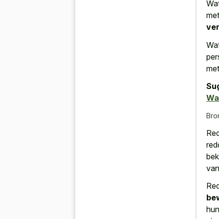
Wat
me
ver
Wat
per
met
Su
Wa
Bro
Red
red
bek
van
Red
be
hun