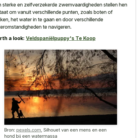
 sterke en zelfverzekerde zwemvaardigheden stellen hen
staat om vanuit verschillende punten, zoals boten of
ken, het water in te gaan en door verschillende
eromstandigheden te navigeren.
th a look:
Veldspaniëlpuppy's Te Koop
Bron:
pexels.com
,
Silhouet van een mens en een
hond bij een watermassa