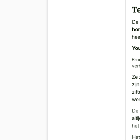
T
De 
hon
hee
You
Bro
ver
Ze 
zij
zit
wer
De 
alt
het
Het