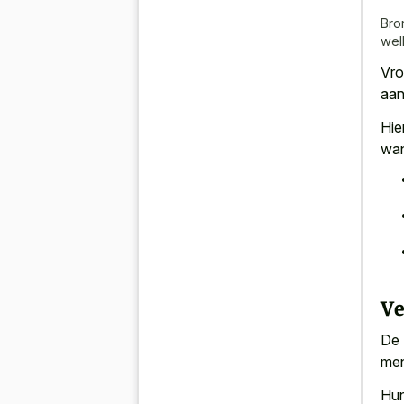
Bro
wel
Vro
aan
Hie
wan
Ve
De 
men
Hu