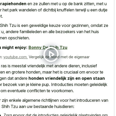
erapiehonden
en ze zullen met u op de bank zitten, met u
r het
park wandelen of dichtbij knuffelen
terwijl u een dutje
t.
Shih Tzu is een geweldige keuze voor gezinnen, omdat ze
 u, andere familieleden en alle bezoekers van het huis
nen opschieten.
 might enjoy:
Bonny De Shih Tzu
n:
youtube.com
,
Vergelijk de hond met de eigenaar
 ras is meestal vriendelijk met andere dieren, inclusief
ten en grotere honden, maar het is cruciaal om ervoor te
gen dat andere
honden vriendelijk zijn en open staan
r bezoek van je kleine pup. Introducties moeten geleidelijk
n om eventuele conflicten te voorkomen.
r zijn enkele algemene richtlijnen voor het introduceren van
 Shih Tzu aan uw bestaande huisdieren:
Zorg ervoor dat de
introducties geleidelijk plaatsvinden om