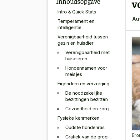
Inhoudsopgave
v
Intro & Quick Stats
Au
Temperament en
intelligentie
Verenigbaarheid tussen
gezin en huisdier
Verenigbaarheid met
huisdieren
Hondennamen voor
meisjes
Eigendom en verzorging
De noodzakelijke
bezittingen bezitten
Gezondheid en zorg
Fysieke kenmerken
Oudste hondenras
Bro
Grafiek van de groei