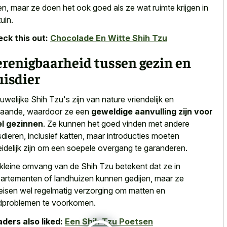
en, maar ze doen het ook goed als ze wat ruimte krijgen in
uin.
ck this out:
Chocolade En Witte Shih Tzu
renigbaarheid tussen gezin en
uisdier
uwelijke Shih Tzu's zijn van nature vriendelijk en
gaande, waardoor ze een
geweldige aanvulling zijn voor
l gezinnen
. Ze kunnen het goed vinden met andere
sdieren, inclusief katten, maar introducties moeten
eidelijk zijn om een soepele overgang te garanderen.
kleine omvang van de Shih Tzu betekent dat ze in
artementen of landhuizen kunnen gedijen, maar ze
eisen wel regelmatig verzorging om matten en
dproblemen te voorkomen.
ders also liked:
Een Shih Tzu Poetsen