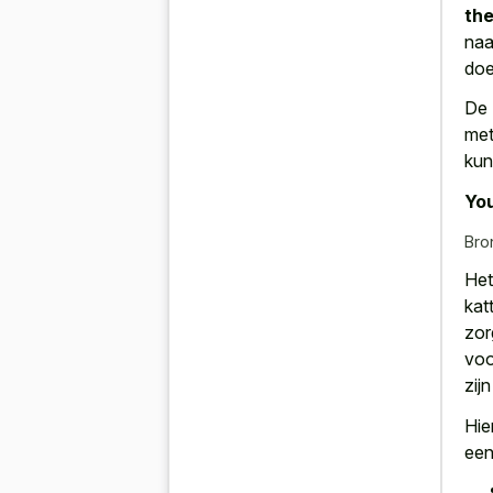
th
naa
doe
De 
met
kun
You
Bro
Het
kat
zor
voo
zij
Hie
een