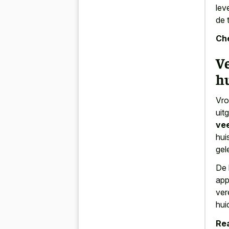
lev
de t
Che
Ve
h
Vro
uit
vee
hui
gel
De 
app
ver
hui
Rea