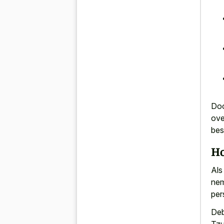
Doo
ove
bes
Ho
Als
nem
per
Deb