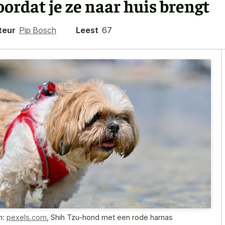
oordat je ze naar huis brengt
teur
Pip Bosch
Leest
67
n:
pexels.com
,
Shih Tzu-hond met een rode harnas