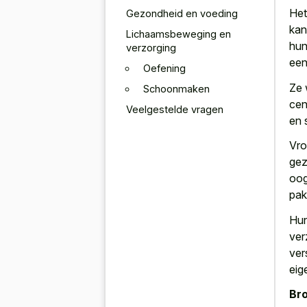
Het
Gezondheid en voeding
kan
Lichaamsbeweging en
hun
verzorging
een
Oefening
Ze 
Schoonmaken
cen
Veelgestelde vragen
en 
Vro
gez
oog
pak
Hun
ver
ver
eig
Bro