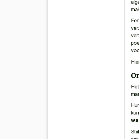
alg
mak
Een
ver
ver
poe
vo
Hie
O
Het
maa
Hun
kun
wa
Shi
ess