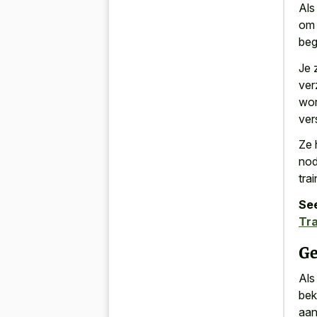
Als
om 
beg
Je 
ver
wor
ver
Ze 
nod
tra
See
Tra
Ge
Als
bek
aan