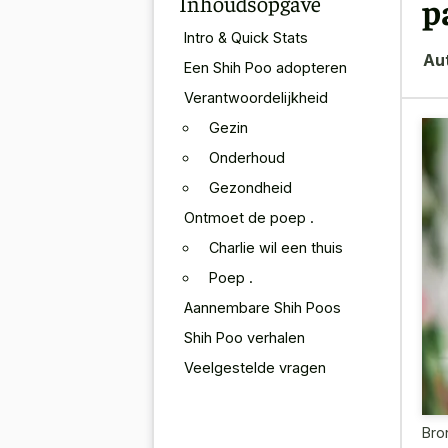
Inhoudsopgave
p
Intro & Quick Stats
Au
Een Shih Poo adopteren
Verantwoordelijkheid
Gezin
Onderhoud
Gezondheid
Ontmoet de poep .
Charlie wil een thuis
Poep .
Aannembare Shih Poos
Shih Poo verhalen
Veelgestelde vragen
Bro