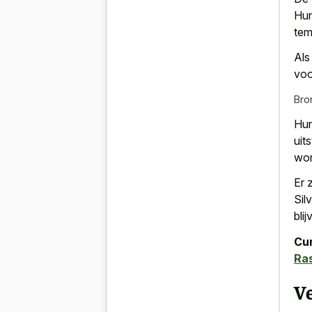
Hun
tem
Als
voo
Bro
Hun
uit
wo
Er 
Sil
blij
Cur
Ra
V