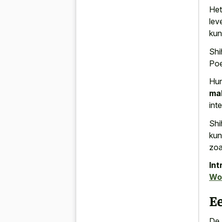
Het
lev
kun
Shi
Poe
Hu
ma
int
Shi
kun
zoa
Int
Wor
E
De 