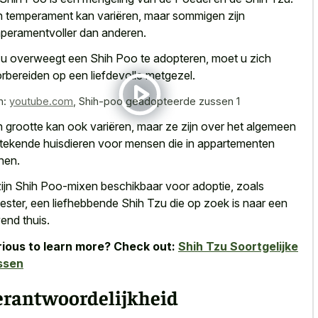
 temperament kan variëren, maar sommigen zijn
peramentvoller dan anderen.
 u overweegt een Shih Poo te adopteren, moet
u zich
rbereiden op een liefdevolle metgezel
.
n:
youtube.com
,
Shih-poo geadopteerde zussen 1
 grootte kan ook variëren, maar ze zijn over het algemeen
stekende huisdieren voor mensen die in appartementen
nen.
zijn Shih Poo-mixen beschikbaar voor adoptie, zoals
vester, een liefhebbende Shih Tzu die op zoek is naar een
vend thuis.
ious to learn more? Check out:
Shih Tzu Soortgelijke
ssen
erantwoordelijkheid