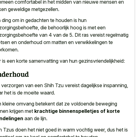
emeen comfortabel in het midden van
nieuwe mensen en
en geweldige metgezellen
.
 ding om in gedachten te houden is hun
zorgingsbehoefte, die behoorlijk hoog is met een
zorgingsbehoefte van 4 van de 5. Dit ras vereist regelmatig
tsen en onderhoud om matten en verwikkelingen te
orkomen.
r is een korte samenvatting van hun gezinsvriendelijkheid:
nderhoud
 verzorgen van een Shih Tzu vereist dagelijkse inspanning,
r het is de moeite waard.
 kleine omvang betekent dat ze voldoende beweging
nen krijgen met
krachtige binnenspelletjes of korte
ndelingen
aan de lijn.
h Tzus doen het niet goed in warm vochtig weer, dus het is
entieel om ze koel en comfortabel te houden.