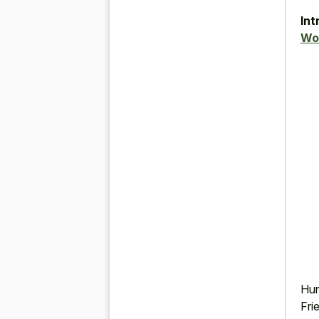
Int
Wo
Hun
Fri