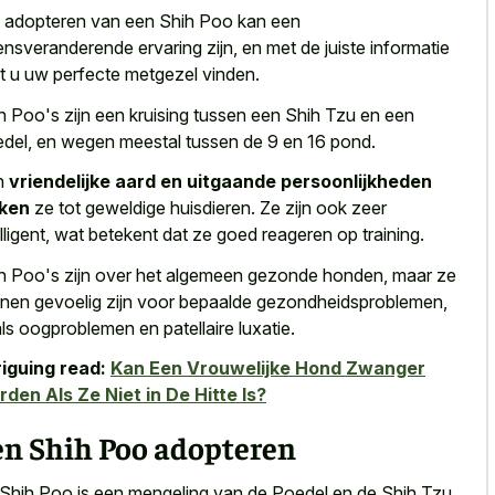
 adopteren van een Shih Poo kan een
ensveranderende ervaring zijn, en met de
juiste informatie
t u uw perfecte metgezel vinden
.
h Poo's zijn een kruising tussen een Shih Tzu en een
del, en wegen meestal tussen de 9 en 16 pond.
n
vriendelijke aard en uitgaande persoonlijkheden
ken
ze tot geweldige huisdieren. Ze zijn ook zeer
elligent, wat betekent dat ze goed reageren op training.
h Poo's zijn over het algemeen gezonde honden, maar ze
nen gevoelig zijn voor bepaalde gezondheidsproblemen,
ls oogproblemen en patellaire luxatie.
riguing read:
Kan Een Vrouwelijke Hond Zwanger
den Als Ze Niet in De Hitte Is?
en Shih Poo adopteren
Shih Poo is een mengeling van de Poedel en de Shih Tzu.