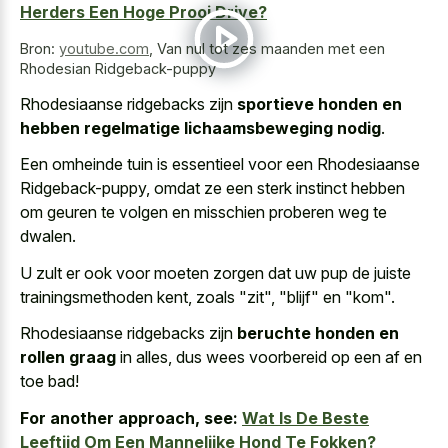
Herders Een Hoge Prooi Drive?
Bron:
youtube.com
,
Van nul tot zes maanden met een
Rhodesian Ridgeback-puppy
Rhodesiaanse ridgebacks zijn
sportieve honden en
hebben regelmatige lichaamsbeweging nodig
.
Een omheinde tuin is essentieel voor een Rhodesiaanse
Ridgeback-puppy, omdat ze een sterk instinct hebben
om geuren te volgen en misschien proberen weg te
dwalen.
U zult er ook voor moeten zorgen dat uw pup de juiste
trainingsmethoden kent, zoals "zit", "blijf" en "kom".
Rhodesiaanse ridgebacks zijn
beruchte honden en
rollen graag
in alles, dus wees voorbereid op een af en
toe bad!
For another approach, see:
Wat Is De Beste
Leeftijd Om Een Mannelijke Hond Te Fokken?