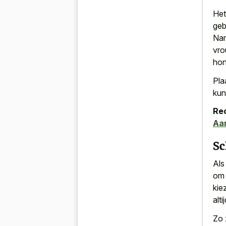
Het
geb
Nam
vro
hon
Pla
kun
Re
Aan
Sc
Als
om 
kie
alt
Zo 