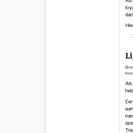
Al
loy
dan
Hie
Li
Bro
hon
Als
heb
Een
aan
nam
spe
Tri