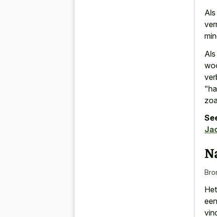
Als
ver
min
Als
woo
ver
"ha
zoa
See
Ja
N
Bro
Het
een
vin