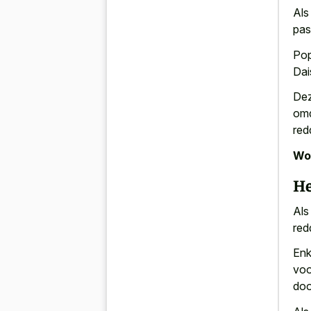
Als
pas
Pop
Dai
Dez
omd
red
Wor
He
Als
red
Enk
voo
doo