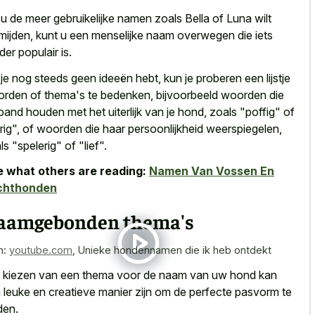
 u de meer gebruikelijke namen zoals Bella of Luna wilt
mijden, kunt u een
menselijke naam overwegen die iets
der populair
is.
 je nog steeds geen ideeën hebt, kun je proberen een lijstje
rden of thema's te bedenken, bijvoorbeeld woorden die
band houden met het uiterlijk van je hond, zoals "poffig" of
rig", of woorden die haar persoonlijkheid weerspiegelen,
ls "spelerig" of "lief".
 what others are reading:
Namen Van Vossen En
chthonden
aamgebonden thema's
n:
youtube.com
,
Unieke hondennamen die ik heb ontdekt
 kiezen van een thema voor de naam van uw hond kan
 leuke en creatieve manier zijn om de perfecte pasvorm te
den.