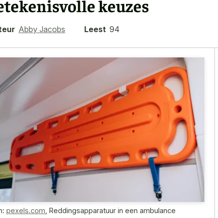
etekenisvolle keuzes
teur
Abby Jacobs
Leest
94
n:
pexels.com
,
Reddingsapparatuur in een ambulance