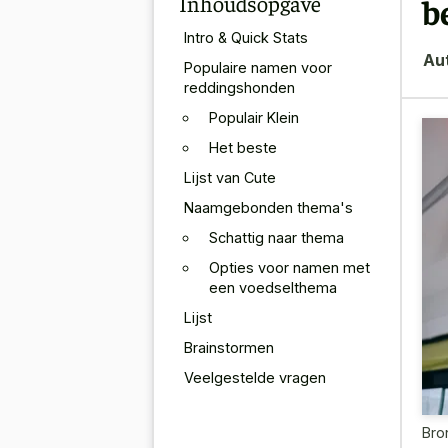
Inhoudsopgave
b
Intro & Quick Stats
Au
Populaire namen voor
reddingshonden
Populair Klein
Het beste
Lijst van Cute
Naamgebonden thema's
Schattig naar thema
Opties voor namen met
een voedselthema
Lijst
Brainstormen
Veelgestelde vragen
Bro