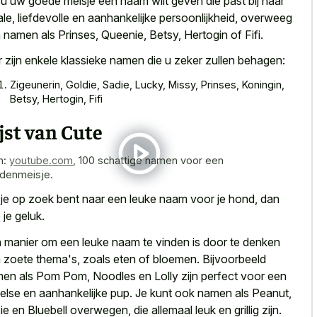
s
u uw goede meisje een naam wilt geven
die past bij haar
ale, liefdevolle en aanhankelijke persoonlijkheid, overweeg
 namen als Prinses, Queenie, Betsy, Hertogin of Fifi.
r zijn enkele klassieke namen die u zeker zullen behagen:
Zigeunerin, Goldie, Sadie, Lucky, Missy, Prinses, Koningin,
Betsy, Hertogin, Fifi
jst van Cute
n:
youtube.com
,
100 schattige namen voor een
denmeisje.
 je op zoek bent naar een leuke naam voor je hond, dan
 je geluk.
 manier om een leuke naam te vinden is door te denken
 zoete thema's, zoals eten of bloemen. Bijvoorbeeld
en als Pom Pom, Noodles en Lolly zijn perfect voor een
else en aanhankelijke pup. Je kunt ook namen als Peanut,
xie en Bluebell overwegen, die allemaal leuk en grillig zijn.