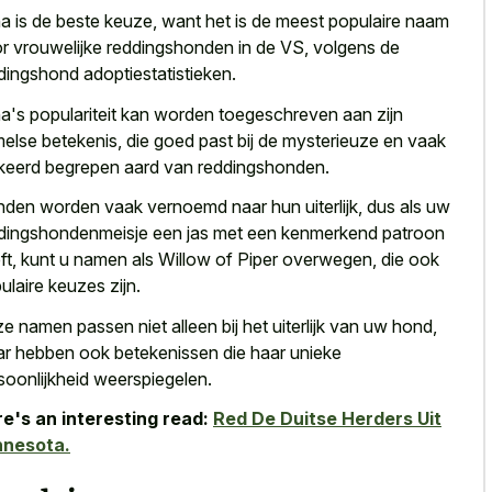
a is de beste keuze, want het is de
meest populaire naam
r vrouwelijke reddingshonden
in de VS, volgens de
dingshond adoptiestatistieken.
a's populariteit kan
worden toegeschreven aan zijn
else betekenis
, die goed past bij de mysterieuze en vaak
keerd begrepen aard van reddingshonden.
den worden vaak vernoemd naar hun uiterlijk, dus als uw
dingshondenmeisje een jas met een kenmerkend patroon
ft, kunt u namen als Willow of Piper overwegen, die ook
ulaire keuzes zijn.
e namen passen niet alleen bij het uiterlijk van uw hond,
r hebben ook betekenissen die haar unieke
soonlijkheid weerspiegelen.
e's an interesting read:
Red De Duitse Herders Uit
nnesota.