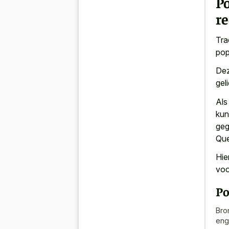
P
r
Tra
pop
Dez
gel
Als
kun
geg
Que
Hie
voo
Po
Bro
eng