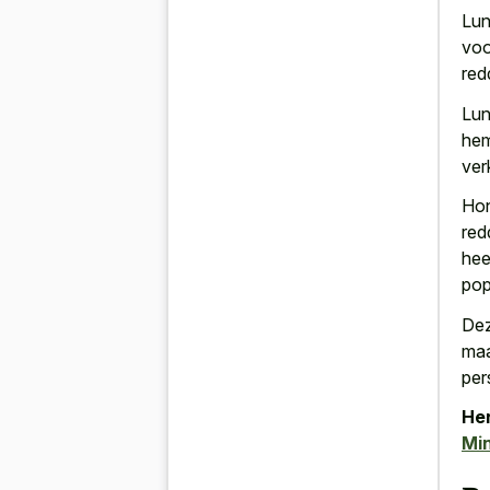
Lun
voo
red
Lun
hem
ver
Hon
red
hee
pop
Dez
maa
per
Her
Mi