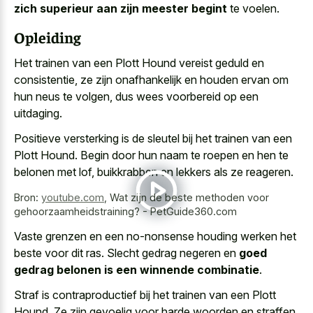
zich superieur aan zijn meester begint
te voelen.
Opleiding
Het trainen van een Plott Hound vereist geduld en
consistentie, ze zijn onafhankelijk en houden ervan om
hun neus te volgen, dus wees voorbereid op een
uitdaging.
Positieve versterking is de sleutel bij het trainen van een
Plott Hound. Begin door hun naam te roepen en hen te
belonen met lof, buikkrabben en lekkers als ze reageren.
Bron:
youtube.com
,
Wat zijn de beste methoden voor
gehoorzaamheidstraining? - PetGuide360.com
Vaste grenzen en een no-nonsense houding werken het
beste voor dit ras. Slecht gedrag negeren en
goed
gedrag belonen is een winnende combinatie
.
Straf is contraproductief bij het trainen van een Plott
Hound. Ze zijn gevoelig voor harde woorden en straffen,