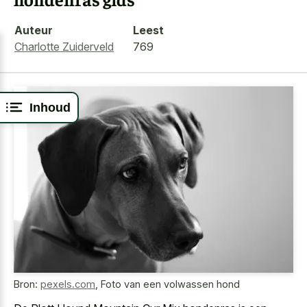
Auteur
Leest
Charlotte Zuiderveld
769
Inhoud
Bron:
pexels.com
,
Foto van een volwassen hond