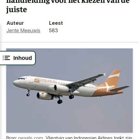
juiste
Auteur
Leest
Jente Meeuwis
583
Inhoud
Bron:
pexels.com
,
Vliegtuig van Indonesian Airlines trekt zijn