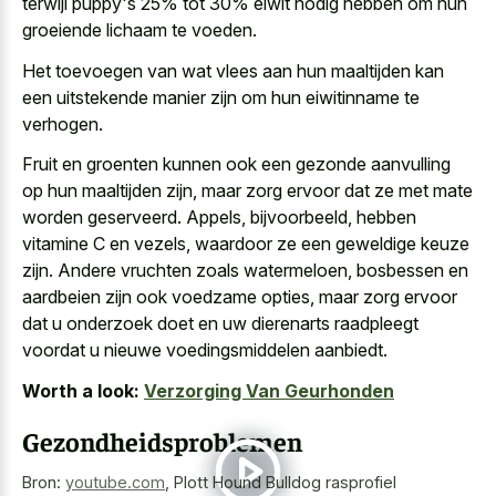
terwijl puppy's 25% tot 30% eiwit nodig hebben om hun
groeiende lichaam te voeden.
Het toevoegen van wat vlees aan hun maaltijden kan
een uitstekende manier zijn om hun eiwitinname te
verhogen.
Fruit en groenten kunnen ook een gezonde aanvulling
op hun maaltijden zijn, maar zorg ervoor dat ze met mate
worden geserveerd. Appels, bijvoorbeeld, hebben
vitamine C en vezels, waardoor ze een geweldige keuze
zijn. Andere vruchten zoals watermeloen, bosbessen en
aardbeien zijn ook voedzame opties, maar zorg ervoor
dat
u onderzoek doet en uw dierenarts raadpleegt
voordat u nieuwe voedingsmiddelen aanbiedt.
Worth a look:
Verzorging Van Geurhonden
Gezondheidsproblemen
Bron:
youtube.com
,
Plott Hound Bulldog rasprofiel