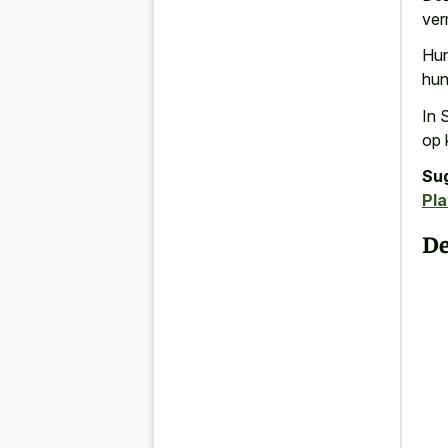
ver
Hun
hun
In 
op 
Su
Pla
De