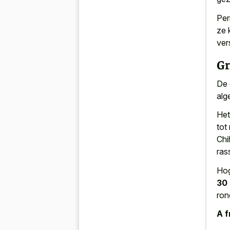
Per
ze 
ver
Gr
De 
alg
Het
tot
Chi
ras
Hog
30
ron
A f