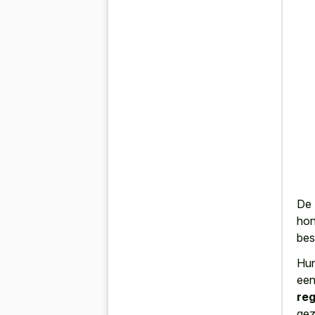
De 
hon
bes
Hun
een
reg
gez