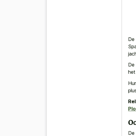
De 
Spa
jac
De 
het
Hun
plu
Rel
Pl
Oo
De 