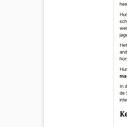
hee
Hun
sch
wer
jag
Het
and
hon
Hu
ma
In 
de 
int
K