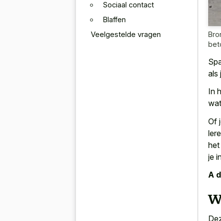
Sociaal contact
Blaffen
Veelgestelde vragen
Bro
bet
Spa
als
In 
wat
Of 
ler
het
je 
A d
Wa
Dez