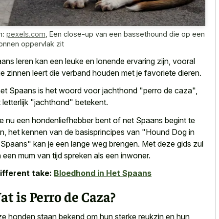
n:
pexels.com
,
Een close-up van een bassethound die op een
onnen oppervlak zit
ans leren kan een leuke en lonende ervaring zijn, vooral
 je
zinnen leert die
verband houden
met je favoriete dieren
.
het Spaans is het woord voor jachthond "perro de caza",
 letterlijk "jachthond" betekent.
je nu een hondenliefhebber bent of net Spaans begint te
en, het kennen van de basisprincipes van "Hound Dog in
 Spaans" kan je een lange weg brengen. Met deze gids zul
in een mum van tijd spreken als een inwoner.
ifferent take:
Bloedhond in Het Spaans
t is Perro de Caza?
e honden staan bekend om hun sterke reukzin en hun