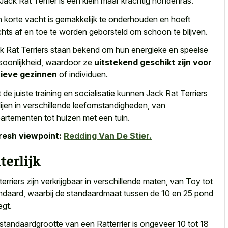
Jack Rat Terrier is een klein maar krachtig hondenras.
 korte vacht is gemakkelijk te onderhouden en hoeft
chts af en toe te worden geborsteld om schoon te blijven.
k Rat Terriers staan bekend om hun energieke en speelse
soonlijkheid, waardoor ze
uitstekend geschikt zijn voor
ieve gezinnen
of individuen.
 de juiste training en socialisatie kunnen Jack Rat Terriers
ijen in verschillende leefomstandigheden, van
artementen tot huizen met een tuin.
resh viewpoint:
Redding Van De Stier.
terlijk
terriers zijn verkrijgbaar in verschillende maten, van Toy tot
ndaard, waarbij de standaardmaat tussen de 10 en 25 pond
gt.
standaardgrootte van een Ratterrier is ongeveer 10 tot 18