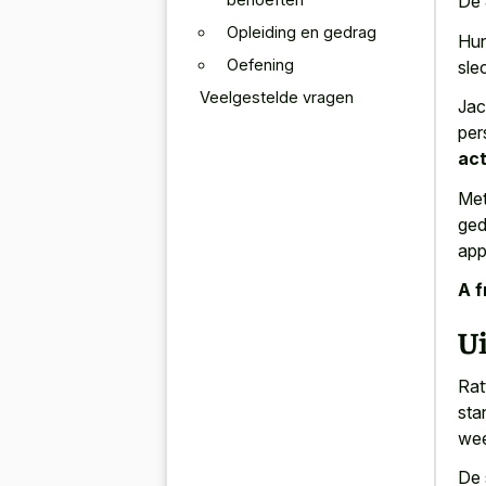
De 
Opleiding en gedrag
Hun
Oefening
sle
Veelgestelde vragen
Jac
per
act
Met
ged
app
A f
Ui
Rat
sta
wee
De 