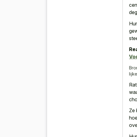
cen
deg
Hun
gew
ste
Rea
Vo
Bro
lijk
Rat
waa
cho
Ze 
hoe
ove
Hun