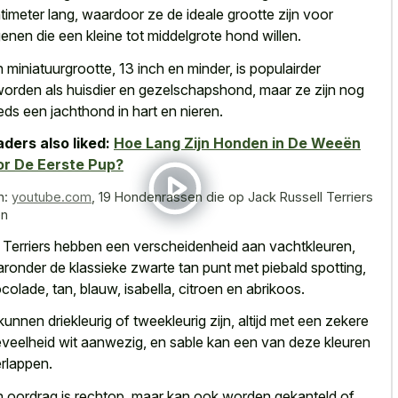
timeter lang, waardoor ze de ideale grootte zijn voor
enen die een kleine tot middelgrote hond willen.
 miniatuurgrootte, 13 inch en minder, is populairder
orden als huisdier en gezelschapshond, maar ze zijn nog
eds een jachthond in hart en nieren.
ders also liked:
Hoe Lang Zijn Honden in De Weeën
or De Eerste Pup?
n:
youtube.com
,
19 Hondenrassen die op Jack Russell Terriers
en
 Terriers hebben een verscheidenheid aan vachtkleuren,
ronder de klassieke zwarte tan punt met piebald spotting,
colade, tan, blauw, isabella, citroen en abrikoos.
kunnen driekleurig of tweekleurig zijn, altijd met een zekere
veelheid wit aanwezig, en sable kan een van deze kleuren
rlappen.
 oordrag is rechtop, maar kan ook worden gekanteld of