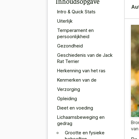
Inhoudsopgave
Au
Intro & Quick Stats
Uiterlijk
Temperament en
persoonlijkheid
Gezondheid
Geschiedenis van de Jack
Rat Terrier
Herkenning van het ras
Kenmerken van de
Verzorging
Opleiding
Dieet en voeding
Lichaamsbeweging en
Bro
gedrag
van
Grootte en fysieke
behoeften