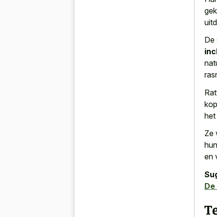
gek
uit
De 
inc
nat
ras
Rat
kop
het 
Ze 
hun
en 
Su
De
T