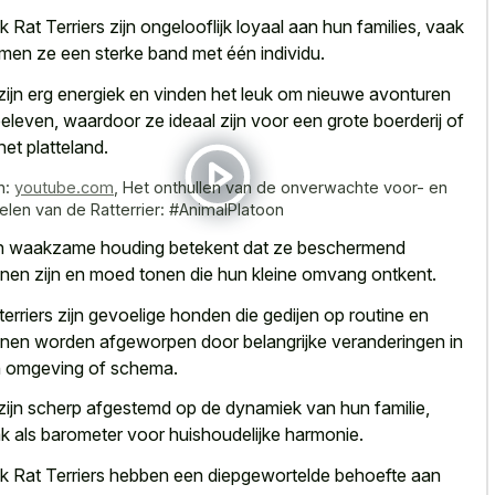
k Rat Terriers zijn ongelooflijk loyaal aan hun families, vaak
men ze een sterke band met één individu.
zijn erg energiek en vinden het leuk om nieuwe avonturen
beleven, waardoor ze ideaal zijn voor een grote boerderij of
het platteland.
n:
youtube.com
,
Het onthullen van de onverwachte voor- en
elen van de Ratterrier: #AnimalPlatoon
 waakzame houding betekent dat ze beschermend
nen zijn en
moed tonen die hun kleine omvang ontkent
.
terriers zijn gevoelige honden die gedijen op routine en
nnen
worden afgeworpen door belangrijke veranderingen
in
 omgeving of schema.
zijn scherp afgestemd op de dynamiek van hun familie,
k als barometer voor huishoudelijke harmonie.
k Rat Terriers hebben een diepgewortelde behoefte aan