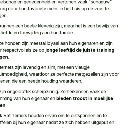
elschap en genegenheid en vertonen vaak "schaduw"
rag door hun favoriete mens in het huis op de voet te
gen.
kunnen een beetje kleverig zijn, maar het is een bewijs van
 liefde en toewijding aan hun familie.
e honden zijn meestal loyaal aan hun eigenaren en zijn
r respectvol als ze op
jonge leeftijd de juiste training
jgen
.
terriers zijn levendig en slim, met een vleugje
utmoedigheid, waardoor ze perfecte metgezellen zijn voor
enen die een beetje houding waarderen.
zijn ongelooflijk scherpzinnig. Ze herkennen vaak de
mming van hun eigenaar en
bieden troost in moeilijke
den
.
k Rat Terriers houden ervan om te ontspannen en te
ffelen bij hun eigenaar nadat ze zich hebben uitgeput en