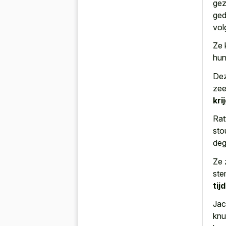
gez
ged
vol
Ze 
hun
Dez
zee
kri
Rat
sto
deg
Ze 
ste
tij
Jac
knu