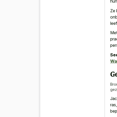
hun
Ze 
onb
lee
Met
pra
per
See
Wa
G
Bro
gez
Jac
ras
bep