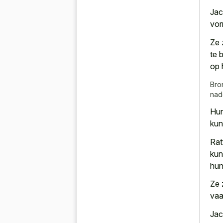
Jac
vor
Ze 
te 
op 
Bro
nad
Hun
kun
Rat
ku
hun
Ze 
vaa
Jac