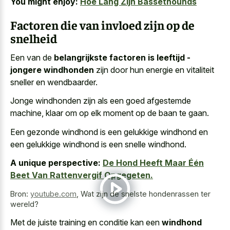
You might enjoy:
Hoe Lang Zijn Bassethounds
Factoren die van invloed zijn op de
snelheid
Een van de
belangrijkste factoren is leeftijd -
jongere windhonden
zijn door hun energie en vitaliteit
sneller en wendbaarder.
Jonge windhonden zijn als een goed afgestemde
machine, klaar om op elk moment op de baan te gaan.
Een
gezonde windhond is een gelukkige windhond
en
een
gelukkige windhond is een snelle windhond
.
A unique perspective:
De Hond Heeft Maar Één
Beet Van Rattenvergif Opgegeten.
Bron:
youtube.com
,
Wat zijn de snelste hondenrassen ter
wereld?
Met de juiste training en conditie kan een
windhond