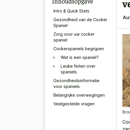
Inhoudsopgave
v
Intro & Quick Stats
Au
Gezondheid van de Cocker
Spaniel
Zorg voor uw cocker
spaniel
Cockerspaniels begrijpen
Wat is een spaniël?
Leuke feiten over
spaniels
Gezondheidsinformatie
voor spaniels
Belangrijke overwegingen
Veelgestelde vragen
Bro
Coc
zac