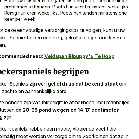
Houd uw huisdier in de gaten als een peuter om hen uit de
problemen te houden. Poets hun vacht minstens wekelijks.
Reinig hun oren wekelijks. Poets hun tanden minstens drie
keer per week.
r deze eenvoudige verzorgingstips te volgen, kunt u uw
ker Spaniel helpen een lang, gelukkig en gezond leven te
den.
commended read:
Veldspaniëlpuppy's Te Koop
ockerspaniels begrijpen
ker Spaniels zijn een
geliefd ras dat bekend staat
om
 zachte en aanhankelijke aard.
e honden zijn van middelgrote afmetingen, met mannetjes
 tussen de
20-35 pond wegen en 14-17 centimeter
g
zijn.
ker spaniels hebben een mooie, vloeiende vacht die
elmatig moet worden verzorgd om te voorkomen dat ze in