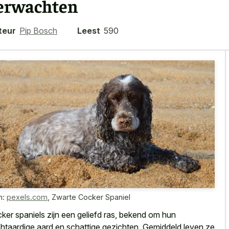
erwachten
teur
Pip Bosch
Leest
590
n:
pexels.com
,
Zwarte Cocker Spaniel
ker spaniels zijn een geliefd ras, bekend om hun
htaardige aard en schattige gezichten. Gemiddeld leven ze