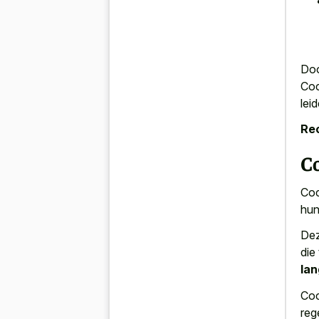
Doo
Coc
lei
Re
C
Coc
hun
Dez
die
lan
Coc
reg