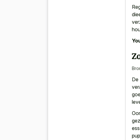
Reg
die
ver
hou
You
Zo
Bro
De 
ver
goe
lev
Oor
gez
ess
pup