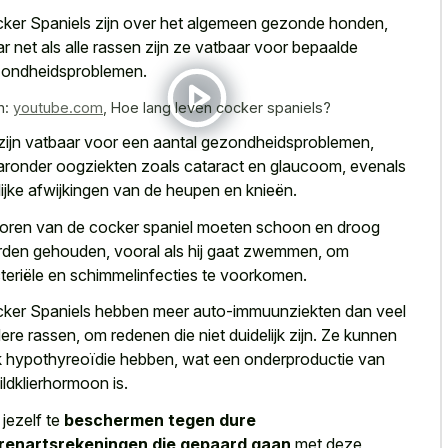
ker Spaniels zijn over het algemeen gezonde honden,
r net als alle rassen zijn ze vatbaar voor bepaalde
ondheidsproblemen.
n:
youtube.com
,
Hoe lang leven cocker spaniels?
zijn vatbaar voor een aantal gezondheidsproblemen,
ronder oogziekten zoals cataract en glaucoom, evenals
nlijke afwijkingen van de heupen en knieën.
oren van de cocker spaniel moeten schoon en droog
den gehouden, vooral als hij gaat zwemmen, om
teriële en schimmelinfecties te voorkomen.
ker Spaniels hebben meer auto-immuunziekten dan veel
ere rassen, om redenen die niet duidelijk zijn. Ze kunnen
 hypothyreoïdie hebben, wat een onderproductie van
ildklierhormoon is.
jezelf te
beschermen tegen dure
renartsrekeningen die gepaard gaan
met deze