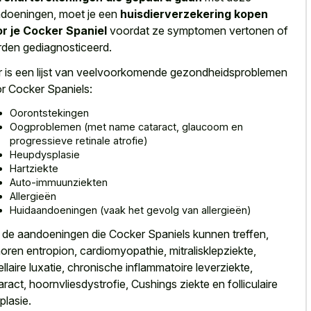
doeningen, moet je een
huisdierverzekering kopen
r je Cocker Spaniel
voordat ze symptomen vertonen of
den gediagnosticeerd.
r is een lijst van veelvoorkomende gezondheidsproblemen
r Cocker Spaniels:
Oorontstekingen
Oogproblemen (met name cataract, glaucoom en
progressieve retinale atrofie)
Heupdysplasie
Hartziekte
Auto-immuunziekten
Allergieën
Huidaandoeningen (vaak het gevolg van allergieën)
 de aandoeningen die Cocker Spaniels kunnen treffen,
oren entropion, cardiomyopathie, mitralisklepziekte,
ellaire luxatie, chronische inflammatoire leverziekte,
aract, hoornvliesdystrofie, Cushings ziekte en folliculaire
plasie.