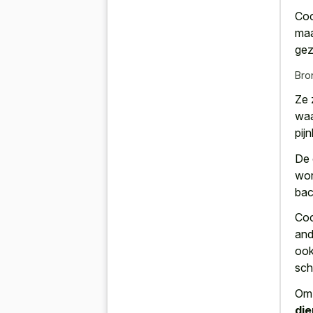
Coc
maa
gez
Bro
Ze 
waa
pij
De 
wor
bac
Coc
and
ook
sch
Om 
die