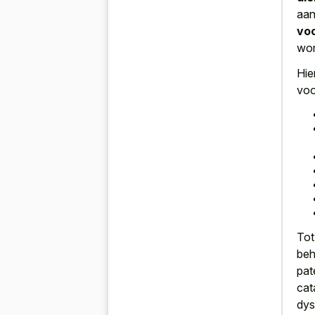
aan
voo
wor
Hie
voo
Tot
beh
pat
cat
dys