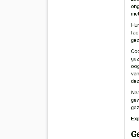
ong
met
Hun
fac
gez
Coc
gez
oog
van
dez
Naa
gew
gez
Exp
G