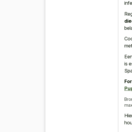
inf
Reg
die
bel
Coc
met
Een
is 
Spa
For
Pu
Bro
max
Hie
hou