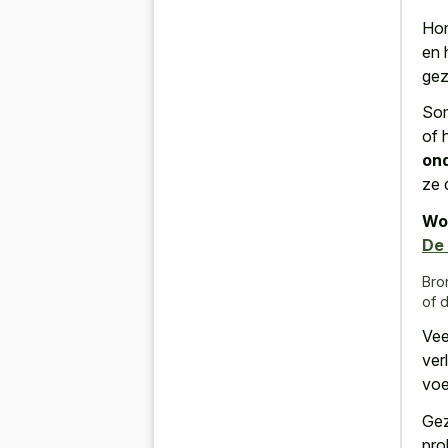
Hon
en 
gez
Som
of 
on
ze 
Wor
De 
Bro
of 
Vee
ver
voe
Gez
pro