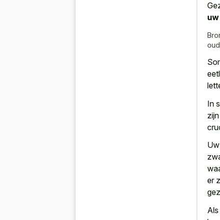
Gez
uw
Bro
oud
Som
eet
let
In 
zij
cru
Uw 
zwa
waa
er 
gez
Al