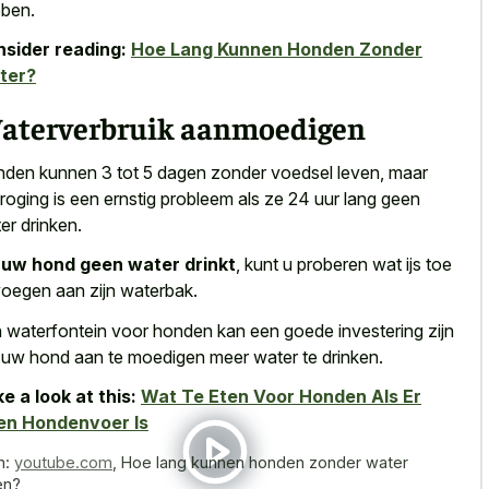
ben.
sider reading:
Hoe Lang Kunnen Honden Zonder
ter?
aterverbruik aanmoedigen
den kunnen 3 tot 5 dagen zonder voedsel leven, maar
droging is een
ernstig probleem als ze
24 uur lang
geen
er drinken
.
s
uw hond geen water drinkt
, kunt u proberen wat ijs toe
voegen aan zijn waterbak.
 waterfontein voor honden kan een goede investering zijn
uw hond aan te moedigen meer water te drinken.
e a look at this:
Wat Te Eten Voor Honden Als Er
en Hondenvoer Is
n:
youtube.com
,
Hoe lang kunnen honden zonder water
en?