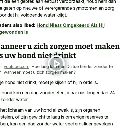
ft die een gebrek aan eetlust veroorzaakt, houd hem dan
de gaten op nieuwe of verergerende symptomen en zorg
oor dat hij voldoende water krijgt.
ders also liked:
Hond Niest Omgekeerd Als Hij
gewonden Is
anneer u zich zorgen moet maken
s uw hond niet drinkt
n:
youtube.com
,
Hoe lang kan een Duitse herder zonder te
n: wanneer moet u zich zorgen maken?
je hond niet drinkt, moet je kijken of hij in orde is.
 hond kan een dag zonder eten, maar niet langer dan 24
 zonder water.
 het lichaam van uw hond al zwak is, zijn organen
stelen, of zijn gewicht te laag is om enige reserves te
ben, kan een dag zonder water veel ernstiger gevolgen