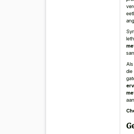
ver
eet
ang
Sym
let
met
sam
Als
die
gat
er
met
aan
Che
G