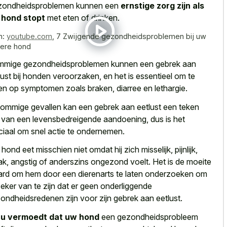
ondheidsproblemen kunnen een
ernstige zorg zijn als
 hond stopt
met eten of drinken.
n:
youtube.com
,
7 Zwijgende gezondheidsproblemen bij uw
ere hond
mige gezondheidsproblemen kunnen een gebrek aan
lust bij honden veroorzaken, en het is essentieel om te
ten op symptomen zoals braken, diarree en lethargie.
sommige gevallen kan een gebrek aan eetlust een teken
n van een levensbedreigende aandoening, dus is het
ciaal om snel actie te ondernemen.
hond eet misschien niet omdat hij zich misselijk, pijnlijk,
k, angstig of anderszins ongezond voelt. Het is de moeite
rd om hem door een dierenarts te laten onderzoeken om
zeker van te zijn dat er geen onderliggende
ondheidsredenen zijn voor zijn gebrek aan eetlust.
s
u vermoedt dat uw hond
een gezondheidsprobleem