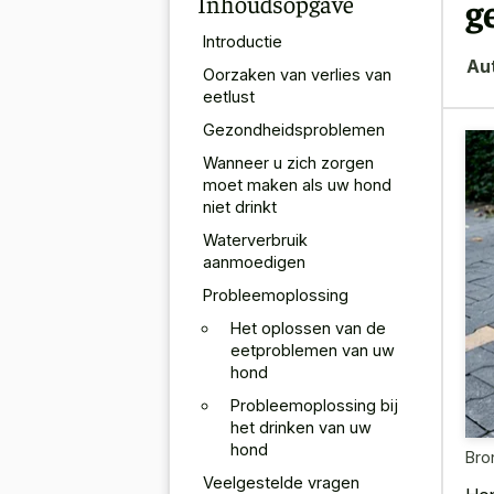
Inhoudsopgave
g
Introductie
Au
Oorzaken van verlies van
eetlust
Gezondheidsproblemen
Wanneer u zich zorgen
moet maken als uw hond
niet drinkt
Waterverbruik
aanmoedigen
Probleemoplossing
Het oplossen van de
eetproblemen van uw
hond
Probleemoplossing bij
het drinken van uw
hond
Bro
Veelgestelde vragen