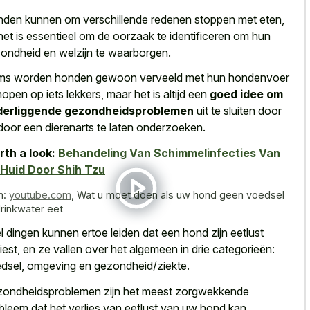
den kunnen om verschillende redenen stoppen met eten,
het is essentieel om de oorzaak te identificeren om hun
ondheid en welzijn te waarborgen.
s worden honden gewoon verveeld met hun hondenvoer
hopen op iets lekkers, maar het is altijd een
goed idee om
derliggende gezondheidsproblemen
uit te sluiten door
door een dierenarts te laten onderzoeken.
th a look:
Behandeling Van Schimmelinfecties Van
Huid Door Shih Tzu
n:
youtube.com
,
Wat u moet doen als uw hond geen voedsel
drinkwater eet
l dingen kunnen ertoe leiden dat een hond zijn eetlust
liest, en ze vallen over het algemeen in drie categorieën:
dsel, omgeving en gezondheid/ziekte.
ondheidsproblemen zijn het meest zorgwekkende
bleem dat het verlies van eetlust van uw hond kan