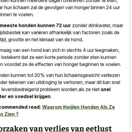
den kunnen meerdere dagen overleven zonder te eten,
r hun lichaam zal de gevolgen van honger binnen 24 uur
innen te voelen.
meeste honden kunnen 72 uur
zonder drinkwater, maar
 tijdsbestek kan variëren afhankelijk van factoren zoals de
ftijd, grootte en het klimaat van de hond.
maag van een hond kan zich in slechts 4 uur leegmaken,
 betekent dat ze een korte periode zonder eten kunnen
n voordat ze de effecten van honger beginnen te voelen.
den kunnen tot 20% van hun lichaamsgewicht verliezen
der tekenen van uitdroging te vertonen, maar dit kan snel
 levensbedreigend probleem worden als ze niet
snel
er en voedsel krijgen
.
commended read:
Waarom Kwijlen Honden Als Ze
n Zien ?
rzaken van verlies van eetlust