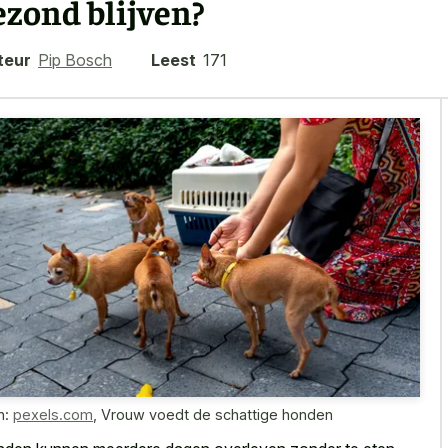
ezond blijven?
teur
Pip Bosch
Leest
171
n:
pexels.com
,
Vrouw voedt de schattige honden