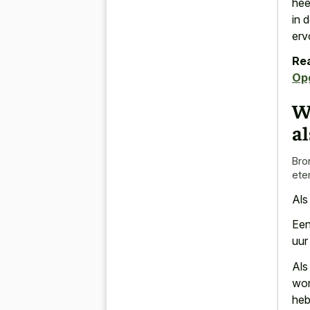
hee
in 
erv
Rea
Op
W
al
Bro
ete
Als 
Een
uur
Als
wor
heb