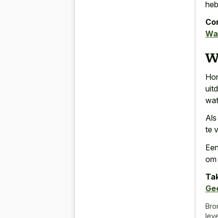
heb
Con
Wa
W
Hon
uit
wat
Al
te 
Een
om 
Tak
Ge
Bro
lev