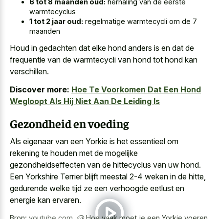
6 tot 8 maanden oud:
herhaling van de eerste
warmtecyclus
1 tot 2 jaar oud:
regelmatige warmtecycli om de 7
maanden
Houd in gedachten dat elke hond anders is en dat de
frequentie van de warmtecycli van hond tot hond kan
verschillen.
Discover more:
Hoe Te Voorkomen Dat Een Hond
Wegloopt Als Hij Niet Aan De Leiding Is
Gezondheid en voeding
Als eigenaar van een Yorkie is het essentieel om
rekening te houden met de mogelijke
gezondheidseffecten van de hittecyclus van uw hond.
Een Yorkshire Terrier blijft meestal 2-4 weken in de hitte,
gedurende welke tijd ze een verhoogde eetlust en
energie kan ervaren.
Bron:
youtube.com
,
🐶 Hoe vaak moet je een Yorkie voeren