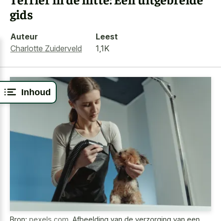
gids
Auteur
Leest
Charlotte Zuiderveld
1,1K
Inhoud
Bron:
pexels.com
,
Afbeelding van de verzorging van een