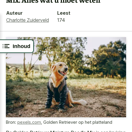
Auteur
Leest
Charlotte Zuiderveld
174
Inhoud
Bron:
pexels.com
,
Golden Retriever op het platteland