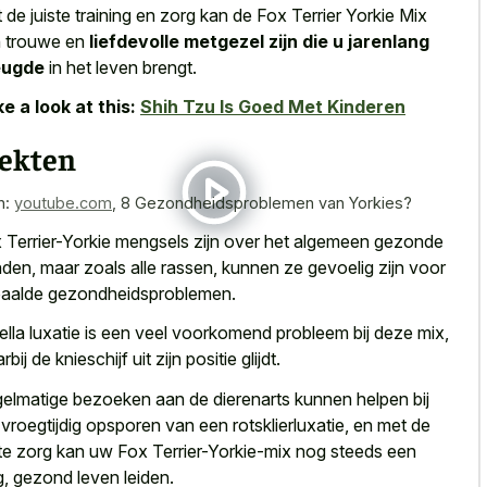
 de juiste training en zorg kan de Fox Terrier Yorkie Mix
 trouwe en
liefdevolle metgezel zijn die u jarenlang
eugde
in het leven brengt.
e a look at this:
Shih Tzu Is Goed Met Kinderen
iekten
n:
youtube.com
,
8 Gezondheidsproblemen van Yorkies?
 Terrier-Yorkie mengsels zijn over het algemeen gezonde
den, maar zoals alle rassen, kunnen ze gevoelig zijn voor
aalde gezondheidsproblemen.
ella luxatie is een veel voorkomend probleem bij deze mix,
bij de knieschijf uit zijn positie glijdt.
elmatige bezoeken aan de dierenarts kunnen helpen bij
 vroegtijdig opsporen van een rotsklierluxatie, en met de
ste zorg kan uw Fox Terrier-Yorkie-mix nog steeds een
g, gezond leven leiden.