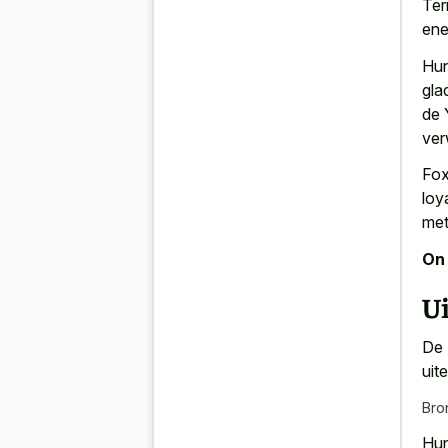
Ter
ene
Hun
gla
de 
ver
Fox
loy
met
On 
Ui
De 
uite
Bro
Hun