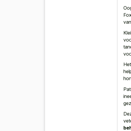
Oog
Fox
va
Kle
voo
tan
vo
Het
hel
hon
Pat
ine
gez
Dez
vet
beh