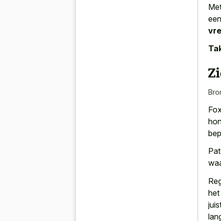
Met
een
vr
Tak
Z
Bro
Fox
hon
bep
Pat
waar
Reg
het
jui
lan