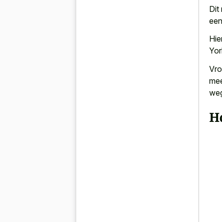
Dit
ee
Hie
Yor
Vro
mee
we
H