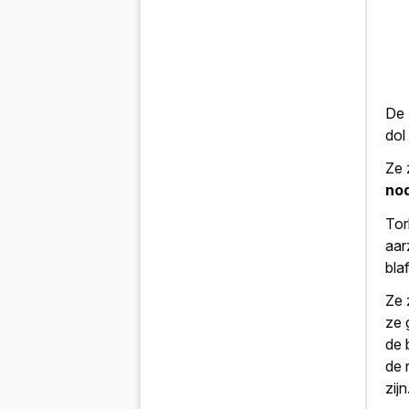
De 
dol
Ze 
no
Tor
aar
bla
Ze 
ze 
de 
de 
zijn