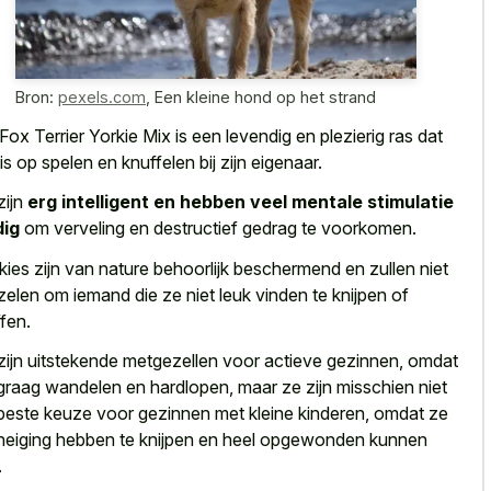
Bron:
pexels.com
,
Een kleine hond op het strand
Fox Terrier Yorkie Mix is een levendig en plezierig ras dat
 is op spelen en knuffelen bij zijn eigenaar.
zijn
erg intelligent en hebben veel mentale stimulatie
dig
om verveling en destructief gedrag te voorkomen.
kies zijn van nature behoorlijk beschermend en zullen niet
zelen om iemand die ze niet leuk vinden te knijpen of
ffen.
zijn
uitstekende metgezellen voor actieve gezinnen
, omdat
graag wandelen en hardlopen, maar ze zijn misschien niet
beste keuze voor gezinnen met kleine kinderen, omdat ze
neiging hebben te knijpen en heel opgewonden kunnen
.