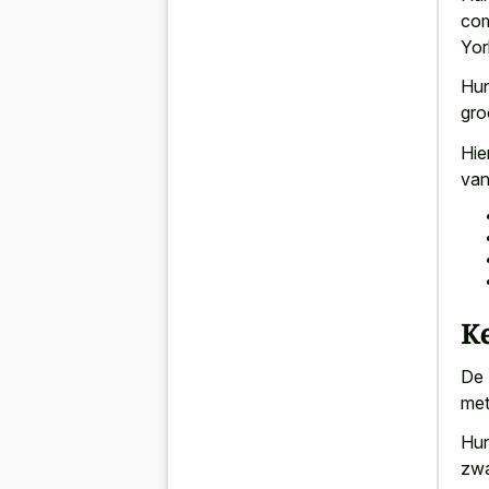
com
Yor
Hun
gro
Hie
van
K
De 
met
Hun
zwa