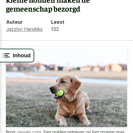
gemeenschap bezorgd
Auteur
Leest
Jazzlyn Hendriks
132
Inhoud
Bron:
pexels.com
,
Een golden retriever op het groene gras