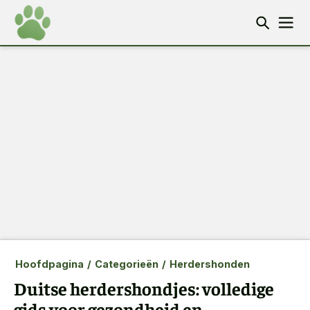
Hoofdpagina
/
Categorieën
/
Herdershonden
Duitse herdershondjes: volledige
gids voor gezondheid en