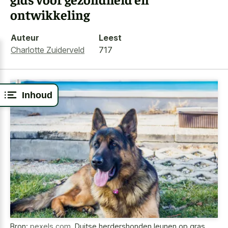
ontwikkeling
Auteur
Leest
Charlotte Zuiderveld
717
Inhoud
Bron:
pexels.com
,
Duitse herdershonden leunen op gras