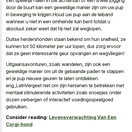
Een
spelletje halen in
uw achtertuin
of een snelle jogging
door de buurt kan een
geweldige manier zijn om uw pup
in beweging te krijgen.Houd uw pup aan de leiband
wanneer u niet in een omheinde tuin bent totdat u
absoluut zeker weet dat hij niet zal weglopen.
Duitse herdershonden staan bekend om hun snelheid, ze
kunnen tot 50 kilometer per uur lopen, dus zorg ervoor
dat ze geen interessante geur opvangen en wegvliegen!
Uitgaansavonturen, zoals wandelen, zijn ook een
geweldige manier om uit de gebaande paden te stappen
en je pup nieuwe geuren te laten ontdekken.
eng_LatnVergeet niet om zijn hersenen te betrekken met
mentaal stimulerende activiteiten zoals snoepjes onder
dozen verbergen
of interactief voedingsspeelgoed
gebruiken.
Consider reading:
Levensverwachting Van Een
Corgi-hond