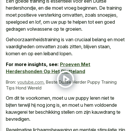
Een goede training is essentieel voor een Duitse
herdershondje, en die moet vroeg beginnen. De training
moet positieve versterking omvatten, zoals snoepjes,
speelgoed en lof, om uw pup te helpen tot een goed
gedragen volwassene op te groeien.
Gehoorzaamheidstraining is van cruciaal belang en moet
vaardigheden omvatten zoals zitten, blijven staan,
komen en op een leiband lopen.
For more insights, see:
Proeven Met
Herdershonden Op Het Platteland
Bron:
youtube.com
,
Beste Duitse Herder Puppy Training
Tips Hond Wereld
Om dit te voorkomen, moet u uw puppy leren niet te
bijten terwijl hij nog jong is, en moet u hem voldoende
kauwgerei ter beschikking stellen om zijn kauwdrang te
bevredigen.
Regelmatige lichaamsbeweging en mentale stimulatie zijn