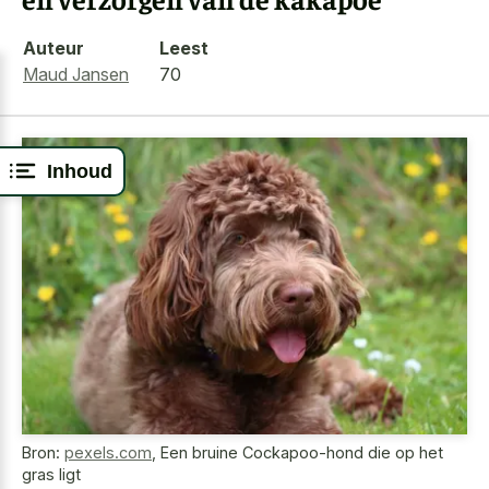
Auteur
Leest
Maud Jansen
70
Inhoud
Bron:
pexels.com
,
Een bruine Cockapoo-hond die op het
gras ligt