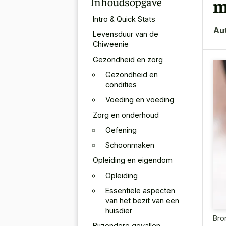
Inhoudsopgave
m
Intro & Quick Stats
Au
Levensduur van de
Chiweenie
Gezondheid en zorg
Gezondheid en
condities
Voeding en voeding
Zorg en onderhoud
Oefening
Schoonmaken
Opleiding en eigendom
Opleiding
Essentiële aspecten
van het bezit van een
huisdier
Bro
Bijzondere gevallen