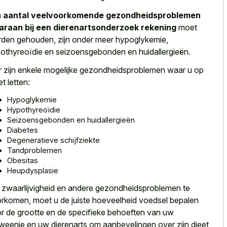
n
aantal veelvoorkomende gezondheidsproblemen
raan bij een dierenartsonderzoek rekening
moet
den gehouden, zijn onder meer hypoglykemie,
othyreoïdie en seizoensgebonden en huidallergieën.
r zijn enkele mogelijke gezondheidsproblemen waar u op
t letten:
Hypoglykemie
Hypothyreoïdie
Seizoensgebonden en huidallergieën
Diabetes
Degeneratieve schijfziekte
Tandproblemen
Obesitas
Heupdysplasie
zwaarlijvigheid en andere gezondheidsproblemen te
rkomen, moet u de juiste hoeveelheid voedsel bepalen
r de grootte en de specifieke behoeften van uw
weenie en uw dierenarts om aanbevelingen over zijn dieet