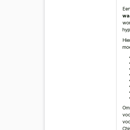
Ee
waa
wor
hyp
Hie
moe
Om 
voo
voo
Chi