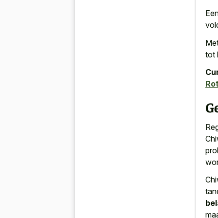
Een
vol
Met
tot
Cur
Rot
G
Reg
Chi
pro
wor
Chi
tan
bel
maa