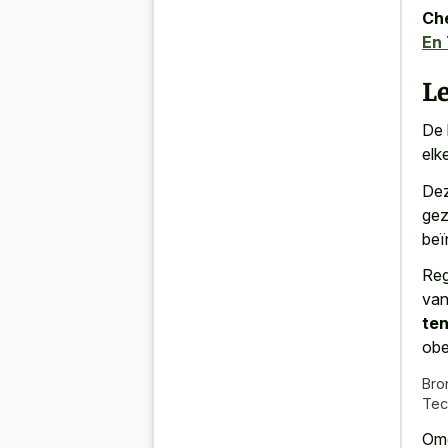
Che
En
L
De 
elk
Dez
gez
beï
Reg
van
ten
obe
Bro
Tec
Omd