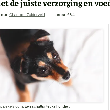
et de juiste verzorging en voe
teur
Charlotte Zuiderveld
Leest
684
n:
pexels.com
,
Een schattig teckelhondje .