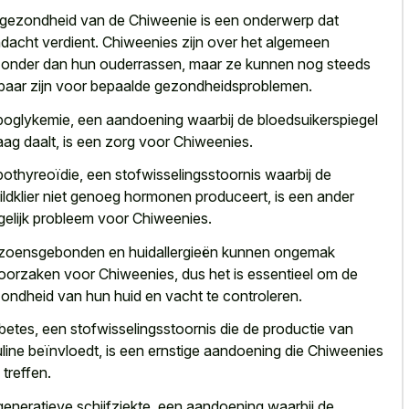
gezondheid van de Chiweenie is een onderwerp dat
dacht verdient. Chiweenies zijn over het algemeen
onder dan hun ouderrassen, maar ze kunnen nog steeds
baar zijn voor bepaalde gezondheidsproblemen.
oglykemie, een aandoening waarbij de bloedsuikerspiegel
laag daalt, is een zorg voor Chiweenies.
othyreoïdie, een stofwisselingsstoornis waarbij de
ildklier niet genoeg hormonen produceert, is een ander
elijk probleem voor Chiweenies.
zoensgebonden en huidallergieën kunnen ongemak
oorzaken voor Chiweenies, dus het is essentieel om de
ondheid van hun huid en vacht te controleren.
betes, een stofwisselingsstoornis die de productie van
uline beïnvloedt, is een ernstige aandoening die Chiweenies
 treffen.
eneratieve schijfziekte, een
aandoening waarbij de