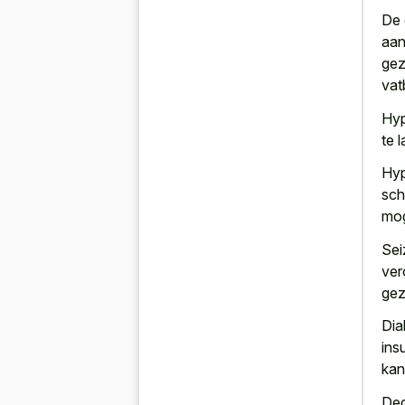
De 
aan
gez
vat
Hyp
te 
Hyp
sch
mog
Sei
ver
gez
Dia
ins
kan
Deg