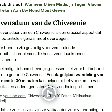
ck this out:
Wanneer U Een Medicijn Tegen Vlooien
 Teken Aan Uw Hond Moet Geven
evensduur van de Chiweenie
levensduur van een Chiweenie is een cruciaal aspect dat
e potentiële eigenaar moet overwegen.
e honden zijn gevoelig voor verschillende
ondheidsproblemen die hun levensduur kunnen
nvloeden.
elmatige lichaamsbeweging is essentieel voor het behoud
 een gezonde Chiweenie. Een
dagelijkse wandeling van
 minste 30 minuten
kan helpen bij het voorkomen van
sitas en andere gerelateerde gezondheidsproblemen.
n:
youtube.com
,
Chiweenie - Top 10 Feiten (Chihuahua +
kel)
at ze zo klein zijn, zijn ze vatbaarder voor verwondingen.