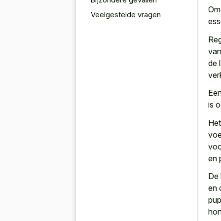
Om 
Veelgestelde vragen
ess
Reg
van
de 
ver
Een
is 
Het
voe
voo
en 
De 
en 
pup
hon