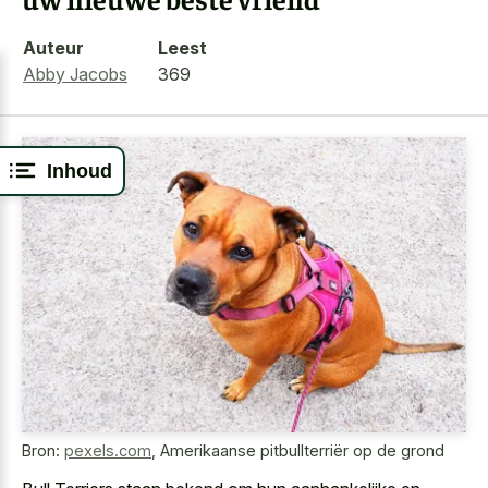
Auteur
Leest
Abby Jacobs
369
Inhoud
Bron:
pexels.com
,
Amerikaanse pitbullterriër op de grond