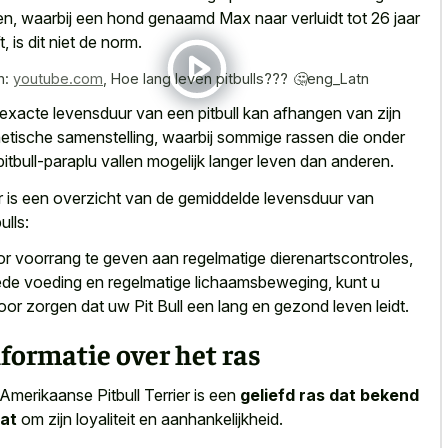
en, waarbij een hond genaamd Max naar verluidt tot 26 jaar
t, is dit niet de norm.
n:
youtube.com
,
Hoe lang leven pitbulls??? 🤔eng_Latn
exacte levensduur van een pitbull kan afhangen van zijn
etische samenstelling, waarbij sommige rassen die onder
pitbull-paraplu vallen mogelijk langer leven dan anderen.
r is een overzicht van de gemiddelde levensduur van
ulls:
r voorrang te geven aan regelmatige dierenartscontroles,
de voeding en regelmatige lichaamsbeweging, kunt u
oor zorgen dat uw Pit Bull een lang en gezond leven leidt.
formatie over het ras
Amerikaanse Pitbull Terrier is een
geliefd ras dat bekend
at
om zijn loyaliteit en aanhankelijkheid.