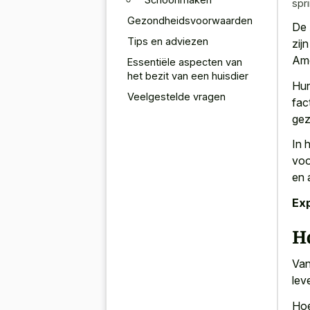
spr
Gezondheidsvoorwaarden
De 
Tips en adviezen
zij
Ame
Essentiële aspecten van
het bezit van een huisdier
Hun
Veelgestelde vragen
fac
gez
In 
voo
en 
Exp
Ho
Van
lev
Hoe