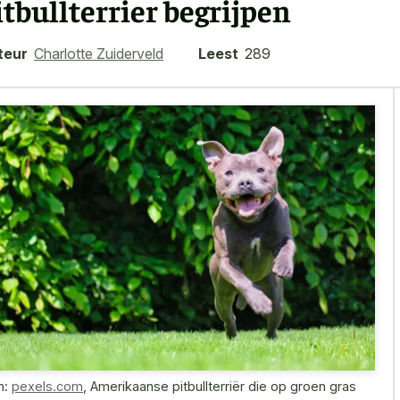
itbullterrier begrijpen
teur
Charlotte Zuiderveld
Leest
289
n:
pexels.com
,
Amerikaanse pitbullterriër die op groen gras