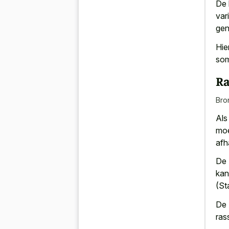
De 
var
gen
Hie
som
Ra
Bro
Als
moe
afh
De 
kan
(St
De 
ras