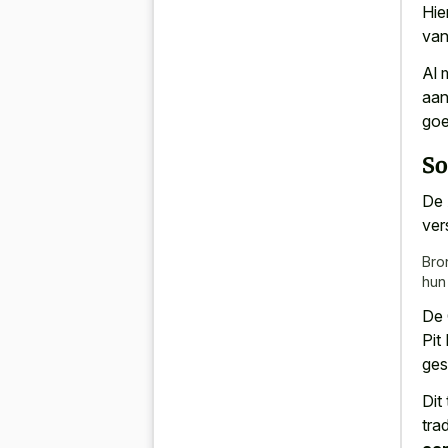
Hie
van
Al 
aan
goe
So
De 
ver
Bro
hun
De 
Pit
ges
Dit
tra