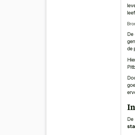
lev
leef
Bro
De 
gen
de 
Hie
Pitb
Doo
goe
erv
In
De 
sta