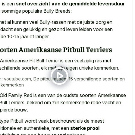
r is een
snel overzicht van de gemiddelde levensduur
 sommige populaire Bully Breeds:
met al kunnen veel Bully-rassen met de juiste zorg en
dacht een gelukkig en
gezond leven leiden voor een
de 10-15 jaar
of langer.
orten Amerikaanse Pitbull Terriers
Amerikaanse Pit Bull Terrier is een
veelzijdig ras met
schillende soorten
, elk met zijn eigen unieke kenmerken.
n:
youtube.com
,
De pitbullrassen: 15 verschillende soorten en
 kenmerken
Old Family Red is een van de oudste soorten Amerikaanse
 Bull Terriers, bekend om zijn
kenmerkende rode vacht en
pierde bouw
.
 type Pitbull wordt vaak beschouwd als de meest
ditionele en authentieke, met een
sterke prooi