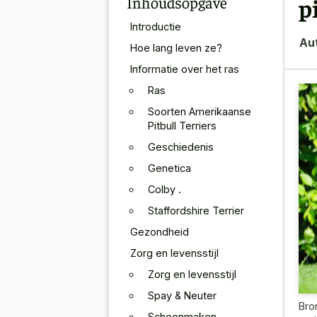
Inhoudsopgave
p
Introductie
Au
Hoe lang leven ze?
Informatie over het ras
Ras
Soorten Amerikaanse
Pitbull Terriers
Geschiedenis
Genetica
Colby .
Staffordshire Terrier
Gezondheid
Zorg en levensstijl
Zorg en levensstijl
Spay & Neuter
Bro
Schoonmaken