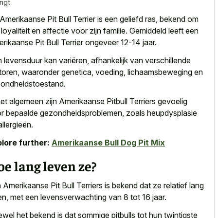
ingt
Amerikaanse Pit Bull Terrier is een geliefd ras, bekend om
n loyaliteit en affectie voor zijn familie. Gemiddeld leeft een
rikaanse Pit Bull Terrier ongeveer 12-14 jaar.
 levensduur kan variëren, afhankelijk van verschillende
toren, waaronder genetica, voeding, lichaamsbeweging en
ondheidstoestand.
het algemeen zijn Amerikaanse Pitbull Terriers gevoelig
r bepaalde gezondheidsproblemen, zoals heupdysplasie
allergieën.
lore further:
Amerikaanse Bull Dog Pit Mix
e lang leven ze?
 Amerikaanse Pit Bull Terriers is bekend dat ze relatief lang
en, met een levensverwachting van 8 tot 16 jaar.
wel het bekend is dat sommige pitbulls tot hun twintigste