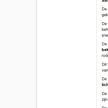
aan
De 
gek
De 
beh
sne
De 
bek
rod
Dit
van
De 
lic
De 
zij