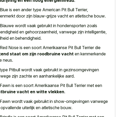
drijving en een hoog energieniveau
.
Blue is een ander type American Pit Bull Terrier,
enmerkt door zijn
blauw-grijze vacht en atletische bouw
.
Blauwe wordt vaak gebruikt in hondensporten zoals
endigheid en gehoorzaamheid, vanwege zijn intelligentie,
lheid en behendigheid.
Red Nose is een soort Amerikaanse Pit Bull Terrier die
end staat om zijn roodbruine vacht
en kenmerkende
e neus.
 type Pitbull wordt vaak gebruikt in gezinsomgevingen
wege zijn zachte en aanhankelijke aard.
Fawn is een soort Amerikaanse Pit Bull Terrier met een
htbruine vacht en witte vlekken
.
Fawn wordt vaak gebruikt in show-omgevingen vanwege
n
opvallende uiterlijk en atletische bouw
.