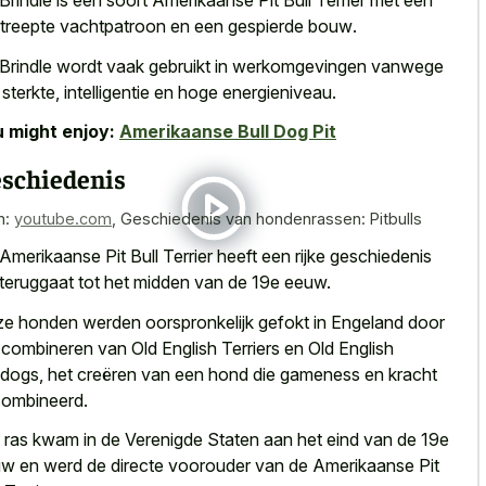
Brindle is een soort Amerikaanse Pit Bull Terrier met een
treepte vachtpatroon en een gespierde bouw
.
Brindle wordt vaak gebruikt in werkomgevingen vanwege
n sterkte, intelligentie en hoge energieniveau.
 might enjoy:
Amerikaanse Bull Dog Pit
schiedenis
n:
youtube.com
,
Geschiedenis van hondenrassen: Pitbulls
Amerikaanse Pit Bull Terrier heeft een rijke geschiedenis
 teruggaat tot het midden van de 19e eeuw.
e honden werden oorspronkelijk gefokt in Engeland door
 combineren van Old English Terriers en Old English
ldogs, het creëren van een hond die gameness en kracht
ombineerd.
 ras kwam in de Verenigde Staten aan het eind van de 19e
w en werd de directe voorouder van de Amerikaanse Pit