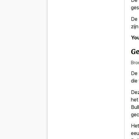
De 
ges
De 
zij
You
Ge
Bro
De 
die
Dez
het
Bul
gec
Het
eeu