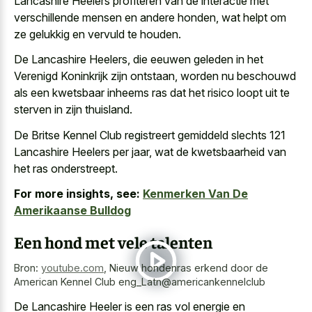
Lancashire Heelers profiteren van de interactie met
verschillende mensen en andere honden, wat helpt om
ze gelukkig en vervuld te houden.
De Lancashire Heelers, die eeuwen geleden in het
Verenigd Koninkrijk zijn ontstaan, worden nu beschouwd
als een
kwetsbaar inheems ras dat het risico loopt
uit te
sterven in zijn thuisland.
De Britse Kennel Club registreert gemiddeld slechts 121
Lancashire Heelers per jaar, wat de kwetsbaarheid van
het ras onderstreept.
For more insights, see:
Kenmerken Van De
Amerikaanse Bulldog
Een hond met vele talenten
Bron:
youtube.com
,
Nieuw hondenras erkend door de
American Kennel Club eng_Latn@americankennelclub
De Lancashire Heeler is een ras vol energie en